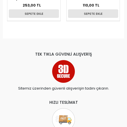
Çelen Kitaplar
253,00 TL
110,00 TL
SEPETE EKLE
SEPETE EKLE
TEK TIKLA GÜVENLİ ALIŞVERİŞ
Sitemiz üzerinden güvenli alışverişin tadını çıkarın.
HIZLI TESLİMAT