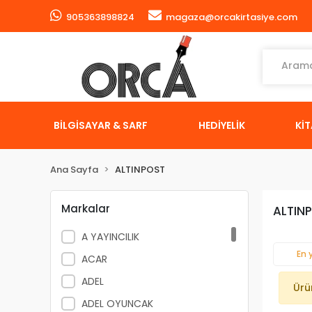
905363898824
magaza@orcakirtasiye.com
BİLGİSAYAR & SARF
HEDİYELİK
Kİ
Ana Sayfa
ALTINPOST
Markalar
ALTIN
A YAYINCILIK
En 
ACAR
ADEL
Ürü
ADEL OYUNCAK