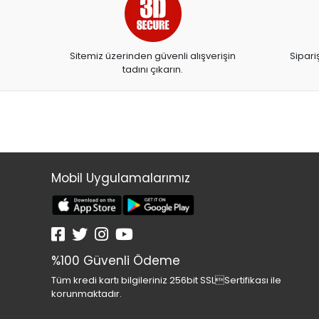
ARTDECO
ARTDECO 140
Sitemiz üzerinden güvenli alışverişin
Sipari
ARTEMİS YAYINLARI
tadını çıkarın.
ARTLİNE
ASYA OYUNCAK
BALONEVİ
BAYINDIR
BEAR&DEAR
Mobil Uygulamalarımız
BECKS
BELMİL
BENETTON
%100 Güvenli Ödeme
BESTWAY
Tüm kredi kartı bilgileriniz 256bit SSLSertifikası ile
BEYAZ BALİNA YAYINLARI
korunmaktadır.
BİC