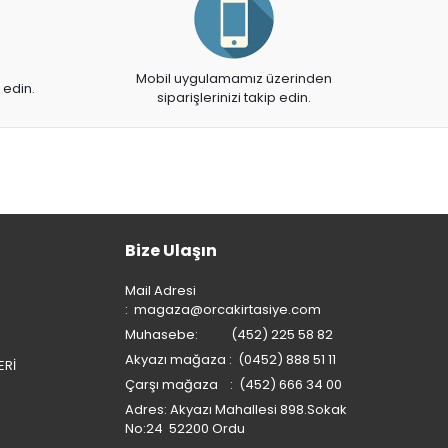
Mobil uygulamamız üzerinden
 edin.
siparişlerinizi takip edin.
Bize Ulaşın
Mail Adresi
:
magaza@orcakirtasiye.com
Muhasebe: (452) 225 58 82
Akyazı mağaza : (0452) 888 51 11
ERİ
Çarşı mağaza : (452) 666 34 00
Adres: Akyazı Mahallesi 898.Sokak
No:24 52200 Ordu