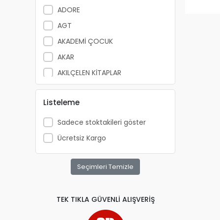
ADORE
AGT
AKADEMİ ÇOCUK
AKAR
AKILÇELEN KİTAPLAR
ALEMDAR
Listeleme
ALEX SCHOELLER
ALFA YAYINLARI
Sadece stoktakileri göster
ALPİNO
Ücretsiz Kargo
ALTIN KİTAP
ALTIS
Seçimleri Temizle
ANATOLİAN
APRİL
TEK TIKLA GÜVENLİ ALIŞVERİŞ
ARKADAŞ YAYINCILIK