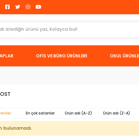
TAPLAR
OFİS VE BÜRO ÜRÜNLERİ
OKUL ÜRÜNLE
POST
yeniler
En çok satanlar
Ürün adı (A-Z)
Ürün adı (Z-A)
n bulunamadı.