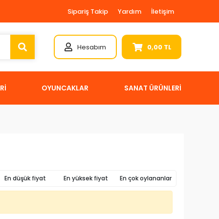
Sipariş Takip
Yardım
İletişim
Hesabım
0,00 TL
Rİ
OYUNCAKLAR
SANAT ÜRÜNLERİ
En düşük fiyat
En yüksek fiyat
En çok oylananlar