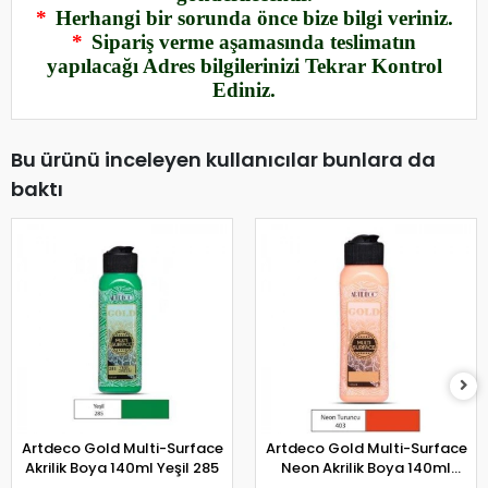
*
Herhangi bir sorunda önce bize bilgi veriniz.
*
Sipariş verme aşamasında teslimatın
yapılacağı Adres bilgilerinizi Tekrar Kontrol
Ediniz.
Bu ürünü inceleyen kullanıcılar bunlara da
baktı
Artdeco Gold Multi-Surface
Artdeco Gold Multi-Surface
Akrilik Boya 140ml Yeşil 285
Neon Akrilik Boya 140ml
Neon Turuncu 403