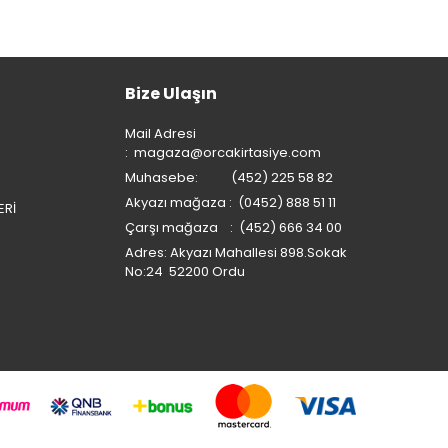
Bize Ulaşın
Mail Adresi
:
magaza@orcakirtasiye.com
Muhasebe: (452) 225 58 82
Akyazı mağaza : (0452) 888 51 11
ERİ
Çarşı mağaza : (452) 666 34 00
Adres: Akyazı Mahallesi 898.Sokak
No:24 52200 Ordu