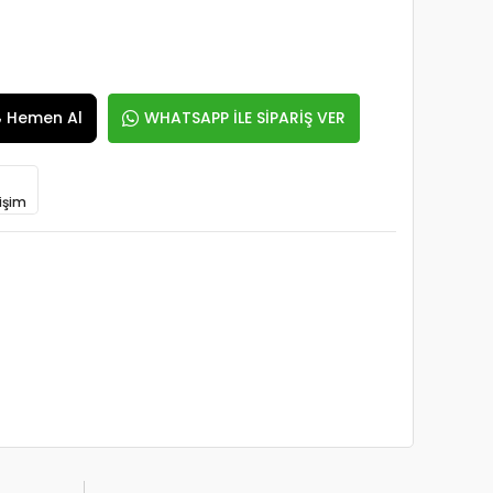
Hemen Al
WHATSAPP İLE SİPARİŞ VER
işim