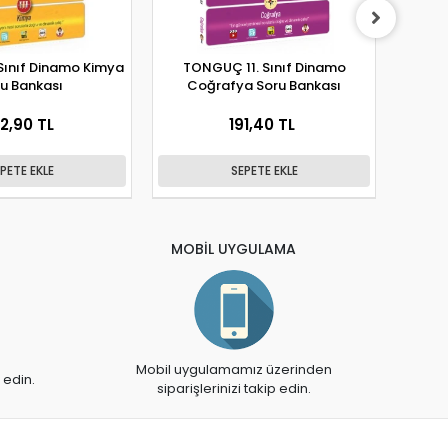
TONGUÇ 11. Sınıf Dinamo
TONGUÇ 
u Bankası
Coğrafya Soru Bankası
B
2,90 TL
191,40 TL
PETE EKLE
SEPETE EKLE
MOBİL UYGULAMA
Mobil uygulamamız üzerinden
 edin.
siparişlerinizi takip edin.