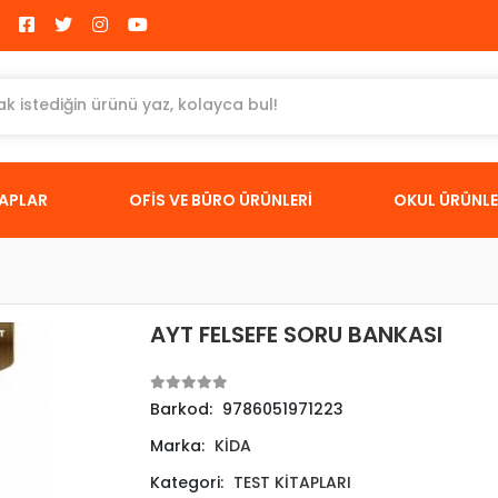
TAPLAR
OFİS VE BÜRO ÜRÜNLERİ
OKUL ÜRÜNLE
AYT FELSEFE SORU BANKASI
Barkod:
9786051971223
Marka:
KİDA
Kategori:
TEST KİTAPLARI