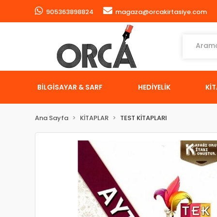
905363898824
magaza@orcakirtasiye.com
BİLGİSAYAR & SARF
HEDİYELİK
Kİ
Ana Sayfa
KİTAPLAR
TEST KİTAPLARI