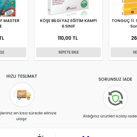
IF MASTER
KÖŞE BİLGİ YAZ EĞİTİM KAMPI
TONGUÇ 11. Sınıf Dinamo Kimya
E
6.SINIF
Sor
TL
110,00 TL
26
KLE
SEPETE EKLE
SE
HIZLI TESLİMAT
SORUNSUZ İADE
şleriniz en kısa sürede elinize
Aldığınız ürünleri kolay iade
ulaşır.