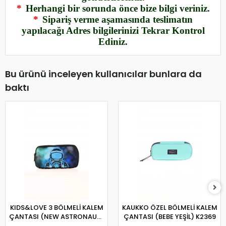
*
Herhangi bir sorunda önce bize bilgi veriniz.
*
Sipariş verme aşamasında teslimatın
yapılacağı Adres bilgilerinizi Tekrar Kontrol
Ediniz.
Bu ürünü inceleyen kullanıcılar bunlara da
baktı
KIDS&LOVE 3 BÖLMELİ KALEM
KAUKKO ÖZEL BÖLMELİ KALEM
ÇANTASI (NEW ASTRONAUT)
ÇANTASI (BEBE YEŞİL) K2369
L8135