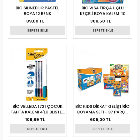
BİC SİLİNEBİLİR PASTEL
BİC VISA FIRÇA UÇLU
BOYA 12 RENK
KEÇELİ BOYA KALEMİ 10
RENK
89,00 TL
368,50 TL
SEPETE EKLE
SEPETE EKLE
BİC VELLEDA 1721 ÇOCUK
BİC KIDS DİKKAT GELİŞTİRİCİ
TAHTA KALEMİ 4'LÜ BLİSTER
BOYAMA SETİ - 37 PARÇA
(3 KALEM+SİLGİ)
YENİ
109,89 TL
605,00 TL
SEPETE EKLE
SEPETE EKLE