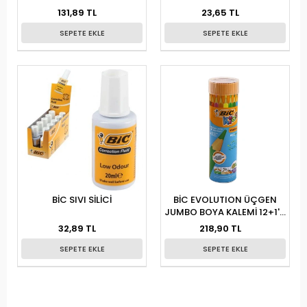
131,89 TL
23,65 TL
SEPETE EKLE
SEPETE EKLE
BİC SIVI SİLİCİ
BİC EVOLUTION ÜÇGEN
JUMBO BOYA KALEMİ 12+1'Lİ
METAL TÜP
32,89 TL
218,90 TL
SEPETE EKLE
SEPETE EKLE