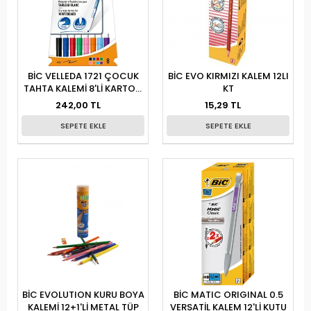
BİC VELLEDA 1721 ÇOCUK
BİC EVO KIRMIZI KALEM 12LI
TAHTA KALEMİ 8'Lİ KARTON
KT
PAKET KRŞ.
242,00 TL
15,29 TL
SEPETE EKLE
SEPETE EKLE
BİC EVOLUTION KURU BOYA
BİC MATIC ORIGINAL 0.5
KALEMİ 12+1'Lİ METAL TÜP
VERSATİL KALEM 12'Lİ KUTU