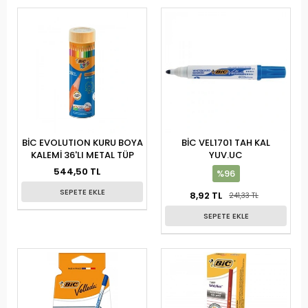
BİC EVOLUTION KURU BOYA
BİC VEL1701 TAH KAL
KALEMİ 36'LI METAL TÜP
YUV.UC
544,50 TL
%96
SEPETE EKLE
8,92 TL
241,33 TL
SEPETE EKLE