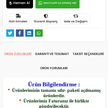
Hemen Al
WHATSAPP İLE SİPARİŞ VER
Hızlı Gönderi
Güvenli Alışveriş
İade ve Değişim
ÜRÜN ÖZELLİKLERİ
GARANTİ VE TESLİMAT
TAKSİT SEÇENEKLERİ
ÜRÜN YORUMLARI
Ürün Bilgilendirme :
*
Ürünlerimizin tamamı sıfır- paketi açılmamış
ürünlerdir.
*
Ürünlerimiz Faturanız ile birlikte
gönderilecektir.