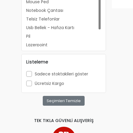
Mouse Ped
Notebook Çantası
Telsiz Telefonlar
Usb Bellek - Hafıza Kartı
Pil
Lazerpoint
Yazıcı mürekkepleri
Listeleme
FAN
Sadece stoktakileri göster
Ücretsiz Kargo
Seçimleri Temizle
TEK TIKLA GÜVENLİ ALIŞVERİŞ