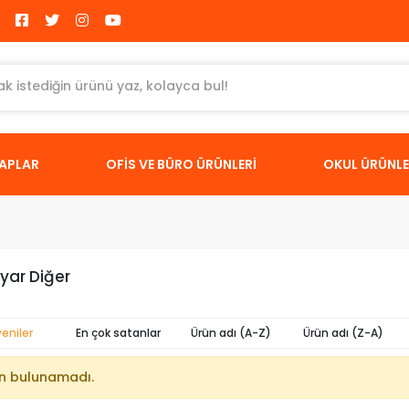
TAPLAR
OFİS VE BÜRO ÜRÜNLERİ
OKUL ÜRÜNLE
ayar Diğer
yeniler
En çok satanlar
Ürün adı (A-Z)
Ürün adı (Z-A)
n bulunamadı.