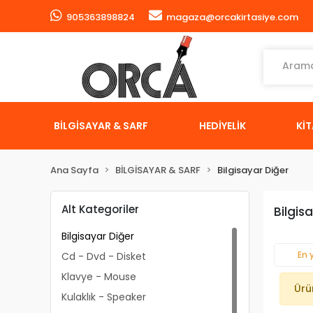
905363898824
magaza@orcakirtasiye.com
BİLGİSAYAR & SARF
HEDİYELİK
Kİ
Ana Sayfa
BİLGİSAYAR & SARF
Bilgisayar Diğer
Alt Kategoriler
Bilgis
Bilgisayar Diğer
En 
Cd - Dvd - Disket
Klavye - Mouse
Ürü
Kulaklık - Speaker