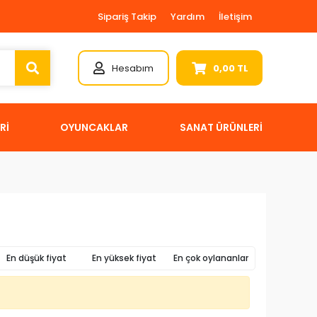
Sipariş Takip
Yardım
İletişim
Hesabım
0,00 TL
Rİ
OYUNCAKLAR
SANAT ÜRÜNLERİ
En düşük fiyat
En yüksek fiyat
En çok oylananlar