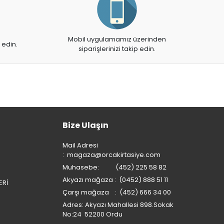
Mobil uygulamamız üzerinden
 edin.
siparişlerinizi takip edin.
Bize Ulaşın
Mail Adresi
:
magaza@orcakirtasiye.com
Muhasebe: (452) 225 58 82
Akyazı mağaza : (0452) 888 51 11
ERİ
Çarşı mağaza : (452) 666 34 00
Adres: Akyazı Mahallesi 898.Sokak
No:24 52200 Ordu