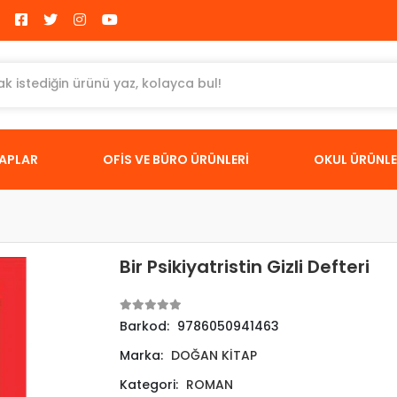
TAPLAR
OFİS VE BÜRO ÜRÜNLERİ
OKUL ÜRÜNLE
Bir Psikiyatristin Gizli Defteri
Barkod:
9786050941463
Marka:
DOĞAN KİTAP
Kategori:
ROMAN