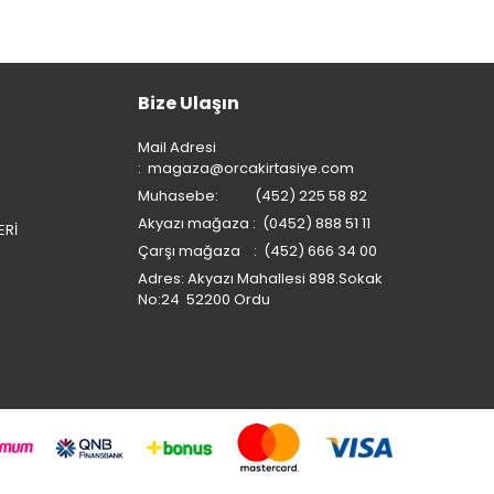
Bize Ulaşın
Mail Adresi
:
magaza@orcakirtasiye.com
Muhasebe: (452) 225 58 82
Akyazı mağaza : (0452) 888 51 11
ERİ
Çarşı mağaza : (452) 666 34 00
Adres: Akyazı Mahallesi 898.Sokak
No:24 52200 Ordu