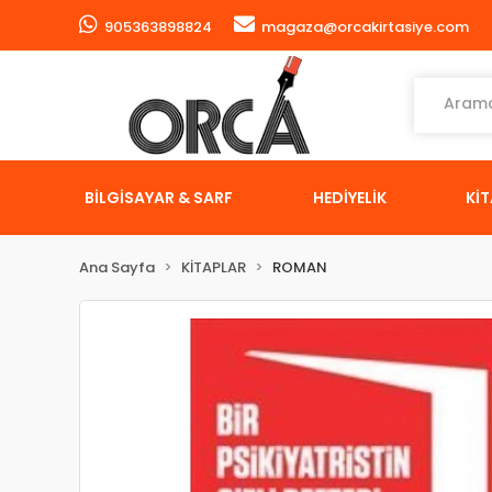
905363898824
magaza@orcakirtasiye.com
BİLGİSAYAR & SARF
HEDİYELİK
Kİ
Ana Sayfa
KİTAPLAR
ROMAN