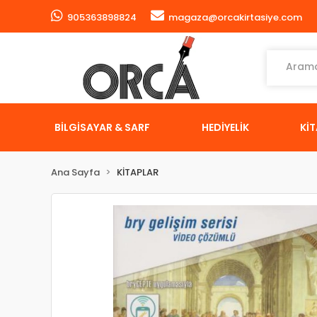
905363898824
magaza@orcakirtasiye.com
BİLGİSAYAR & SARF
HEDİYELİK
Kİ
Ana Sayfa
KİTAPLAR