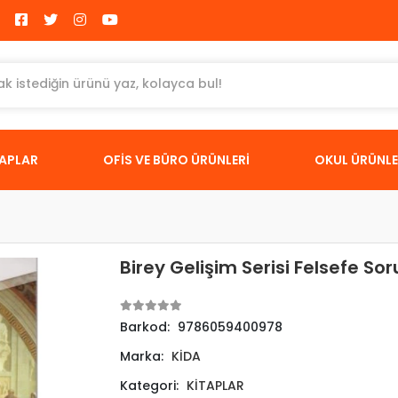
TAPLAR
OFİS VE BÜRO ÜRÜNLERİ
OKUL ÜRÜNLE
Birey Gelişim Serisi Felsefe So
Barkod:
9786059400978
Marka:
KİDA
Kategori:
KİTAPLAR