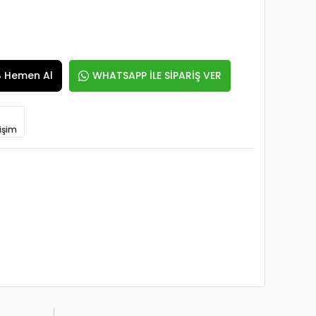
Hemen Al
WHATSAPP İLE SİPARİŞ VER
işim