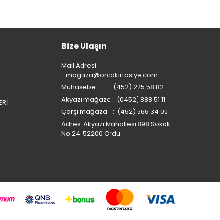
Bize Ulaşın
Mail Adresi
:
magaza@orcakirtasiye.com
Muhasebe: (452) 225 58 82
Akyazı mağaza : (0452) 888 51 11
ERİ
Çarşı mağaza : (452) 666 34 00
Adres: Akyazı Mahallesi 898.Sokak
No:24 52200 Ordu