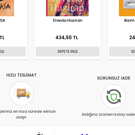
RSA
Elveda Haziran
Bizi
TL
434,50 TL
24
KLE
SEPETE EKLE
SE
HIZLI TESLİMAT
SORUNSUZ İADE
şleriniz en kısa sürede elinize
Aldığınız ürünleri kolay iade
ulaşır.