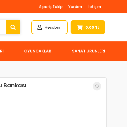
Sipariş Takip
Yardım
İletişim
Hesabım
0,00 TL
Rİ
OYUNCAKLAR
SANAT ÜRÜNLERİ
ru Bankası