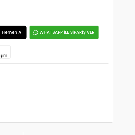
Hemen Al
WHATSAPP İLE SİPARİŞ VER
işim