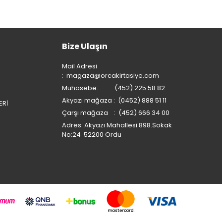
Bize Ulaşın
Mail Adresi
:
magaza@orcakirtasiye.com
Muhasebe: (452) 225 58 82
Akyazı mağaza : (0452) 888 51 11
ERİ
Çarşı mağaza : (452) 666 34 00
Adres: Akyazı Mahallesi 898.Sokak
No:24 52200 Ordu