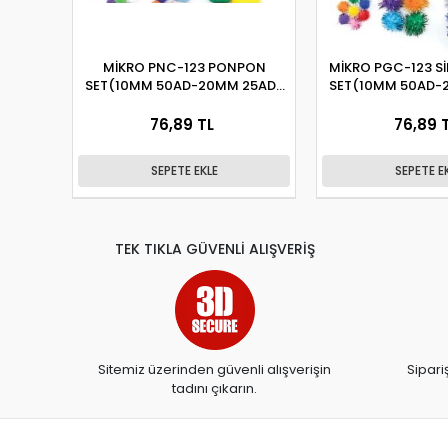
MİKRO PNC-123 PONPON
MİKRO PGC-123 S
SET(10MM 50AD-20MM 25AD-
SET(10MM 50AD-
30MM 10AD)
30MM 10
76,89 TL
76,89 
SEPETE EKLE
SEPETE E
TEK TIKLA GÜVENLİ ALIŞVERİŞ
Sitemiz üzerinden güvenli alışverişin
Sipari
tadını çıkarın.