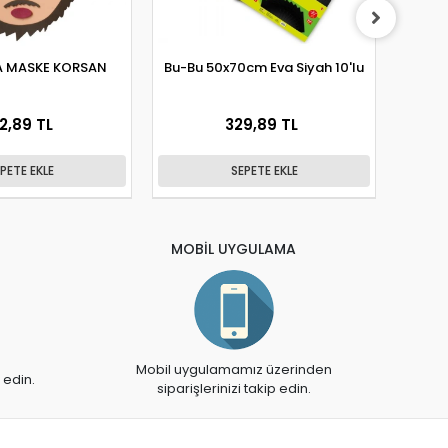
A MASKE KORSAN
Bu-Bu 50x70cm Eva Siyah 10'lu
Bron
2,89 TL
329,89 TL
PETE EKLE
SEPETE EKLE
MOBİL UYGULAMA
Mobil uygulamamız üzerinden
 edin.
siparişlerinizi takip edin.