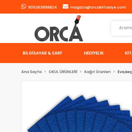
905363898824
magaza@orcakirtasiye.com
BİLGİSAYAR & SARF
HEDİYELİK
Kİ
Ana Sayfa
OKUL ÜRÜNLERİ
Kağıt Ürünleri
Eva,keç