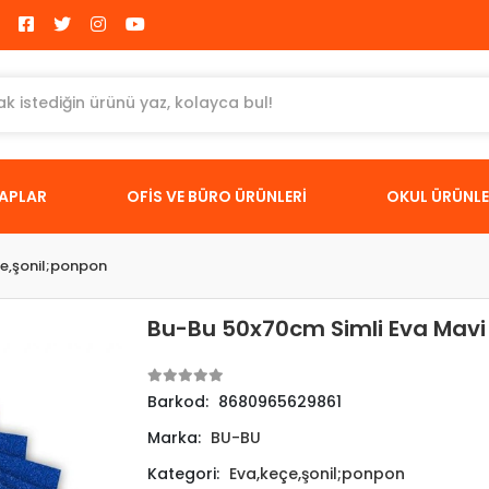
TAPLAR
OFİS VE BÜRO ÜRÜNLERİ
OKUL ÜRÜNLE
e,şonil;ponpon
Bu-Bu 50x70cm Simli Eva Mavi 
Barkod:
8680965629861
Marka:
BU-BU
Kategori:
Eva,keçe,şonil;ponpon