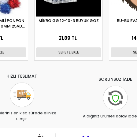
İMLİ PONPON
MİKRO GG 12-10-3 BÜYÜK GÖZ
BU-BU EV
20MM 25AD-
AD)
TL
21,89 TL
14
KLE
SEPETE EKLE
SE
HIZLI TESLİMAT
SORUNSUZ İADE
şleriniz en kısa sürede elinize
Aldığınız ürünleri kolay iade
ulaşır.