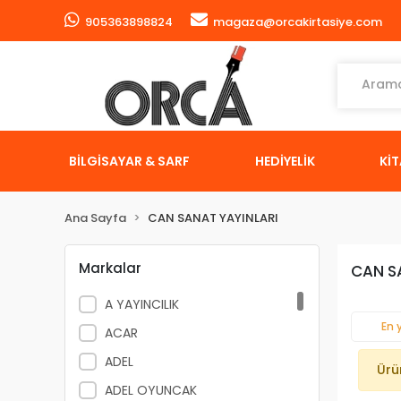
905363898824
magaza@orcakirtasiye.com
BİLGİSAYAR & SARF
HEDİYELİK
Kİ
Ana Sayfa
CAN SANAT YAYINLARI
Markalar
CAN S
A YAYINCILIK
En 
ACAR
ADEL
Ürü
ADEL OYUNCAK