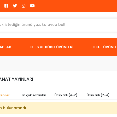
TAPLAR
OFİS VE BÜRO ÜRÜNLERİ
OKUL ÜRÜNLE
ANAT YAYINLARI
yeniler
En çok satanlar
Ürün adı (A-Z)
Ürün adı (Z-A)
n bulunamadı.