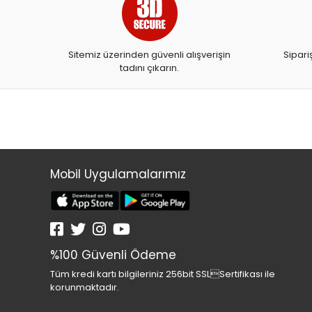
ARTDECO
ARTDECO 140
Sitemiz üzerinden güvenli alışverişin
Sipari
ARTEMİS YAYINLARI
tadını çıkarın.
ARTLİNE
ASYA OYUNCAK
BALONEVİ
BAYINDIR
BEAR&DEAR
Mobil Uygulamalarımız
BECKS
BELMİL
BENETTON
%100 Güvenli Ödeme
BESTWAY
Tüm kredi kartı bilgileriniz 256bit SSLSertifikası ile
BEYAZ BALİNA YAYINLARI
korunmaktadır.
BİC