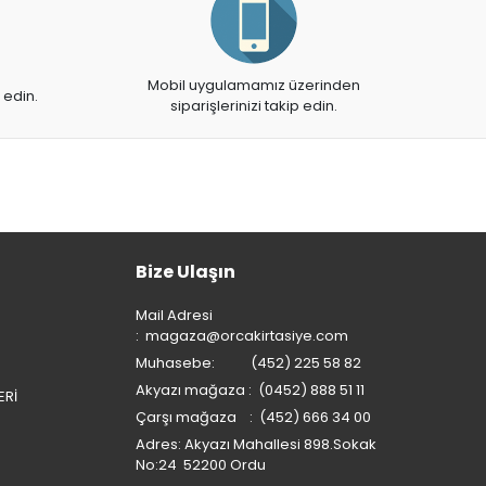
Mobil uygulamamız üzerinden
 edin.
siparişlerinizi takip edin.
Bize Ulaşın
Mail Adresi
:
magaza@orcakirtasiye.com
Muhasebe: (452) 225 58 82
Akyazı mağaza : (0452) 888 51 11
ERİ
Çarşı mağaza : (452) 666 34 00
Adres: Akyazı Mahallesi 898.Sokak
No:24 52200 Ordu