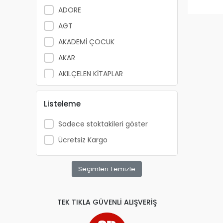
ADORE
AGT
AKADEMİ ÇOCUK
AKAR
AKILÇELEN KİTAPLAR
ALEMDAR
Listeleme
ALEX SCHOELLER
ALFA YAYINLARI
Sadece stoktakileri göster
ALPİNO
Ücretsiz Kargo
ALTIN KİTAP
ALTIS
Seçimleri Temizle
ANATOLİAN
APRİL
TEK TIKLA GÜVENLİ ALIŞVERİŞ
ARKADAŞ YAYINCILIK