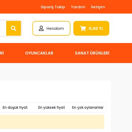
Sipariş Takip
Yardım
İletişim
Hesabım
0,00 TL
Rİ
OYUNCAKLAR
SANAT ÜRÜNLERİ
En düşük fiyat
En yüksek fiyat
En çok oylananlar