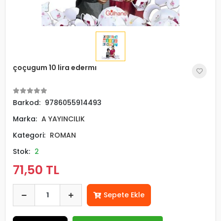
çoçugum 10 lira edermı
Barkod:
9786055914493
Marka:
A YAYINCILIK
Kategori:
ROMAN
Stok:
2
71,50 TL
Sepete Ekle