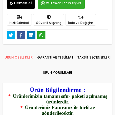
Hemen Al
WHATSAPP İLE SİPARİŞ VER
Hızlı Gönderi
Güvenli Alışveriş
İade ve Değişim
ÜRÜN ÖZELLİKLERİ
GARANTİ VE TESLİMAT
TAKSİT SEÇENEKLERİ
ÜRÜN YORUMLARI
Ürün Bilgilendirme :
*
Ürünlerimizin tamamı sıfır- paketi açılmamış
ürünlerdir.
*
Ürünlerimiz Faturanız ile birlikte
gönderilecektir.