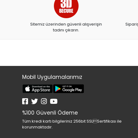
ARTDECO
ARTDECO 140
Sitemiz üzerinden güvenli alışverişin
Sipari
ARTEMİS YAYINLARI
tadını çıkarın.
ARTLİNE
ASYA OYUNCAK
BALONEVİ
BAYINDIR
BEAR&DEAR
Mobil Uygulamalarımız
BECKS
BELMİL
BENETTON
%100 Güvenli Ödeme
BESTWAY
Tüm kredi kartı bilgileriniz 256bit SSLSertifikası ile
BEYAZ BALİNA YAYINLARI
korunmaktadır.
BİC