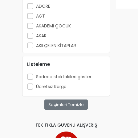
ADORE
AGT
AKADEMİ ÇOCUK
AKAR
AKILÇELEN KİTAPLAR
ALEMDAR
Listeleme
ALEX SCHOELLER
ALFA YAYINLARI
Sadece stoktakileri göster
ALPİNO
Ücretsiz Kargo
ALTIN KİTAP
ALTIS
Seçimleri Temizle
ANATOLİAN
APRİL
TEK TIKLA GÜVENLİ ALIŞVERİŞ
ARKADAŞ YAYINCILIK