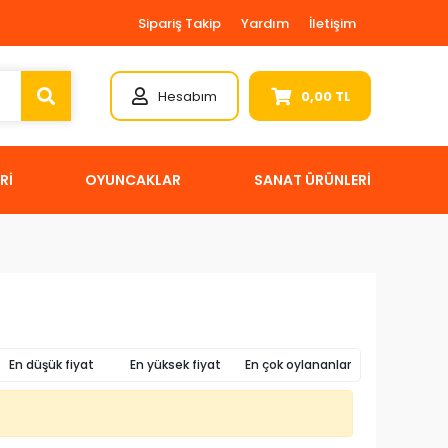
Sipariş Takip
Yardım
İletişim
Hesabım
0,00 TL
Rİ
OYUNCAKLAR
SANAT ÜRÜNLERİ
En düşük fiyat
En yüksek fiyat
En çok oylananlar