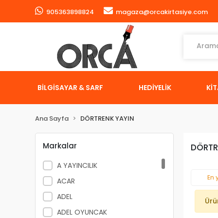
905363898824
magaza@orcakirtasiye.com
BİLGİSAYAR & SARF
HEDİYELİK
Kİ
Ana Sayfa
DÖRTRENK YAYIN
Markalar
DÖRTR
A YAYINCILIK
En 
ACAR
ADEL
Ürü
ADEL OYUNCAK