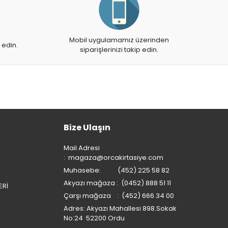
Mobil uygulamamız üzerinden
 edin.
siparişlerinizi takip edin.
Bize Ulaşın
Mail Adresi
:
magaza@orcakirtasiye.com
Muhasebe: (452) 225 58 82
Akyazı mağaza : (0452) 888 51 11
ERİ
Çarşı mağaza : (452) 666 34 00
Adres: Akyazı Mahallesi 898.Sokak
No:24 52200 Ordu