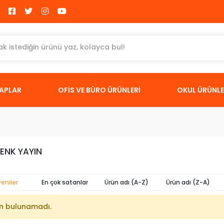
TAPLAR
OFİS VE BÜRO ÜRÜNLERİ
OKUL ÜRÜNLE
ENK YAYIN
yeniler
En çok satanlar
Ürün adı (A-Z)
Ürün adı (Z-A)
n bulunamadı.