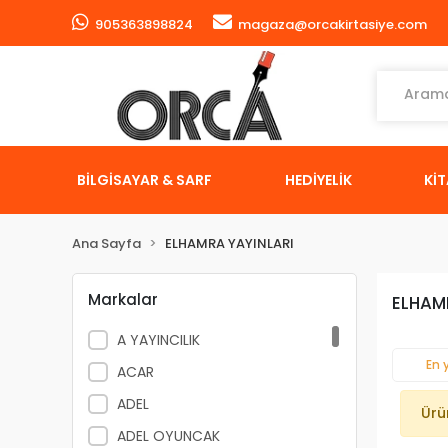
905363898824
magaza@orcakirtasiye.com
BİLGİSAYAR & SARF
HEDİYELİK
Kİ
Ana Sayfa
ELHAMRA YAYINLARI
Markalar
ELHAM
A YAYINCILIK
En 
ACAR
ADEL
Ürü
ADEL OYUNCAK