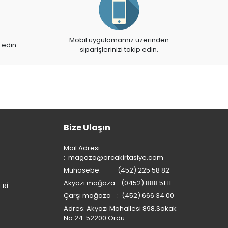
Mobil uygulamamız üzerinden
 edin.
siparişlerinizi takip edin.
Bize Ulaşın
Mail Adresi
:
magaza@orcakirtasiye.com
Muhasebe: (452) 225 58 82
Akyazı mağaza : (0452) 888 51 11
ERİ
Çarşı mağaza : (452) 666 34 00
Adres: Akyazı Mahallesi 898.Sokak
No:24 52200 Ordu