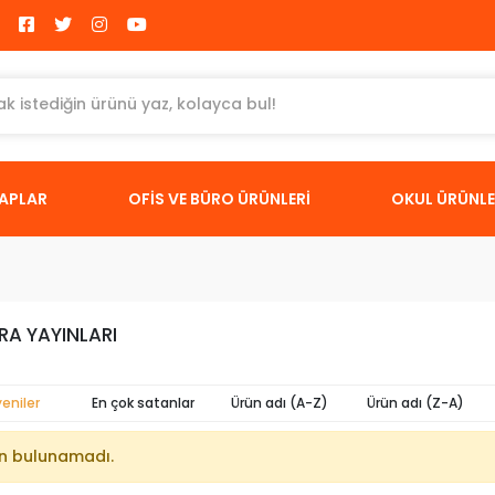
TAPLAR
OFİS VE BÜRO ÜRÜNLERİ
OKUL ÜRÜNLE
RA YAYINLARI
yeniler
En çok satanlar
Ürün adı (A-Z)
Ürün adı (Z-A)
n bulunamadı.