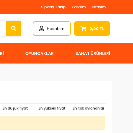
Sipariş Takip
Yardım
İletişim
Hesabım
0,00 TL
Rİ
OYUNCAKLAR
SANAT ÜRÜNLERİ
En düşük fiyat
En yüksek fiyat
En çok oylananlar