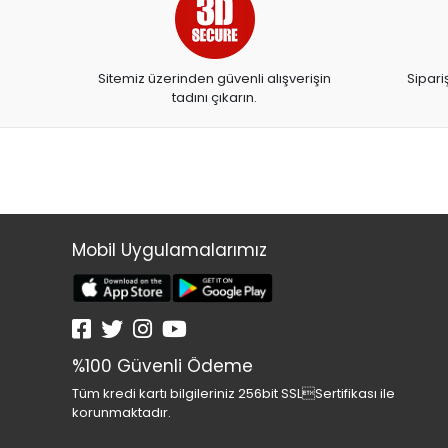
ARTDECO
ARTDECO 140
Sitemiz üzerinden güvenli alışverişin
Sipari
ARTEMİS YAYINLARI
tadını çıkarın.
ARTLİNE
ASYA OYUNCAK
BALONEVİ
BAYINDIR
BEAR&DEAR
Mobil Uygulamalarımız
BECKS
BELMİL
BENETTON
%100 Güvenli Ödeme
BESTWAY
Tüm kredi kartı bilgileriniz 256bit SSLSertifikası ile
BEYAZ BALİNA YAYINLARI
korunmaktadır.
BİC