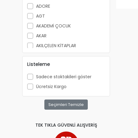
ADORE
AGT
AKADEMİ ÇOCUK
AKAR
AKILÇELEN KİTAPLAR
ALEMDAR
Listeleme
ALEX SCHOELLER
ALFA YAYINLARI
Sadece stoktakileri göster
ALPİNO
Ücretsiz Kargo
ALTIN KİTAP
ALTIS
Seçimleri Temizle
ANATOLİAN
APRİL
TEK TIKLA GÜVENLİ ALIŞVERİŞ
ARKADAŞ YAYINCILIK