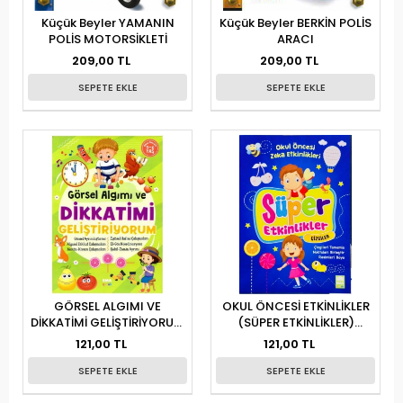
Küçük Beyler YAMANIN
Küçük Beyler BERKİN POLİS
POLİS MOTORSİKLETİ
ARACI
209,00 TL
209,00 TL
SEPETE EKLE
SEPETE EKLE
GÖRSEL ALGIMI VE
OKUL ÖNCESİ ETKİNLİKLER
DİKKATİMİ GELİŞTİRİYORUM
(SÜPER ETKİNLİKLER)
/EMAÇOCUK
ÇİZGİLER
121,00 TL
121,00 TL
SEPETE EKLE
SEPETE EKLE