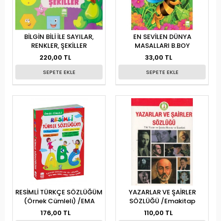
BİLGİN BİLİ İLE SAYILAR,
EN SEVİLEN DÜNYA
RENKLER, ŞEKİLLER
MASALLARI B.BOY
220,00 TL
33,00 TL
SEPETE EKLE
SEPETE EKLE
RESİMLİ TÜRKÇE SÖZLÜĞÜM
YAZARLAR VE ŞAİRLER
(Örnek Cümleli) /EMA
SÖZLÜĞÜ /Emakitap
176,00 TL
110,00 TL