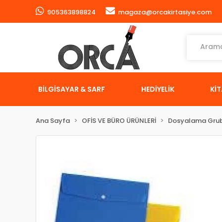
905363898824
magaza@orcakirtasiye.com
BİLGİSAYAR & SARF
HEDİYELİK
Kİ
Ana Sayfa
OFİS VE BÜRO ÜRÜNLERİ
Dosyalama Gru