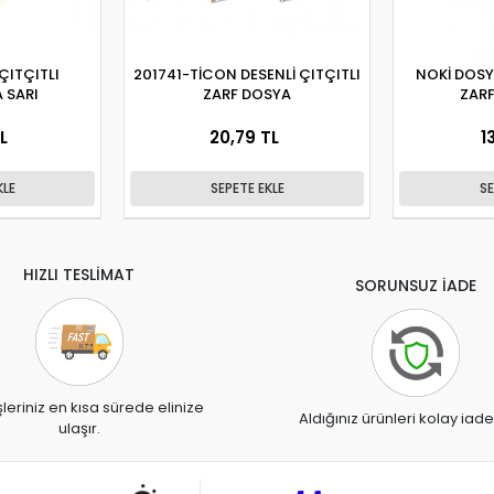
ÇITÇITLI
201741-TİCON DESENLİ ÇITÇITLI
NOKİ DOSY
 SARI
ZARF DOSYA
ZARF
L
20,79 TL
1
KLE
SEPETE EKLE
SE
HIZLI TESLİMAT
SORUNSUZ İADE
şleriniz en kısa sürede elinize
Aldığınız ürünleri kolay iade
ulaşır.