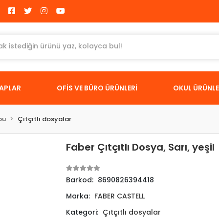
TAPLAR
OFİS VE BÜRO ÜRÜNLERİ
OKUL ÜRÜNLE
bu
Çıtçıtlı dosyalar
Faber Çıtçıtlı Dosya, Sarı, yeşil
Barkod:
8690826394418
Marka:
FABER CASTELL
Kategori:
Çıtçıtlı dosyalar