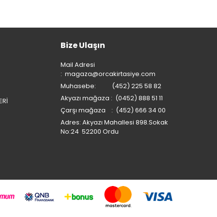
Bize Ulaşın
Mail Adresi
:
magaza@orcakirtasiye.com
Muhasebe: (452) 225 58 82
Akyazı mağaza : (0452) 888 51 11
ERİ
Çarşı mağaza : (452) 666 34 00
Adres: Akyazı Mahallesi 898.Sokak
No:24 52200 Ordu