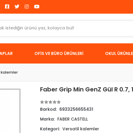
TAPLAR
OFİS VE BÜRO ÜRÜNLERİ
OKUL ÜRÜNLE
l kalemler
Faber Grip Min GenZ Gül R 0.7, 1
Barkod:
6933256655431
Marka:
FABER CASTELL
Kategori:
Versatil kalemler