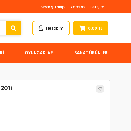
Sipariş Takip
Yardım
İletişim
Hesabım
0,00 TL
Rİ
OYUNCAKLAR
SANAT ÜRÜNLERİ
20'li