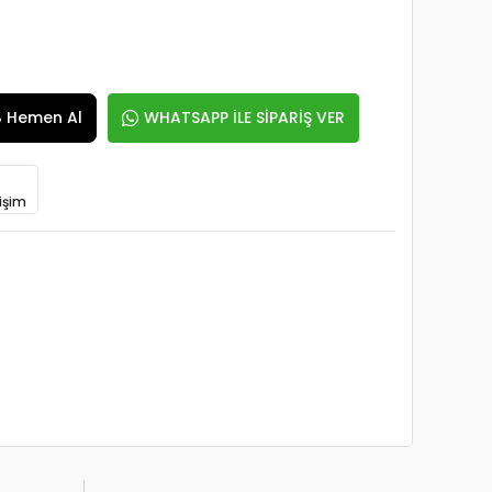
Hemen Al
WHATSAPP İLE SİPARİŞ VER
işim