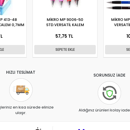
P 413-48
MİKRO MP 9006-50
MİKRO MP
 KALEM 0,7MM
STD.VERSATİL KALEM
VERSATİ
TL
57,75 TL
1
KLE
SEPETE EKLE
SE
HIZLI TESLİMAT
SORUNSUZ İADE
şleriniz en kısa sürede elinize
Aldığınız ürünleri kolay iade
ulaşır.