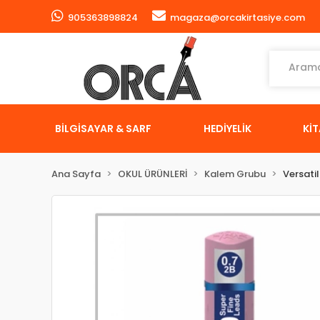
905363898824
magaza@orcakirtasiye.com
BİLGİSAYAR & SARF
HEDİYELİK
Kİ
Ana Sayfa
OKUL ÜRÜNLERİ
Kalem Grubu
Versati