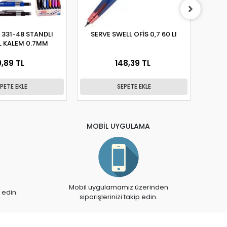
 331-48 STANDLI
SERVE SWELL OFİS 0,7 60 LI
MİK
L KALEM 0.7MM
VE
0,89 TL
148,39 TL
PETE EKLE
SEPETE EKLE
MOBİL UYGULAMA
Mobil uygulamamız üzerinden
 edin.
siparişlerinizi takip edin.