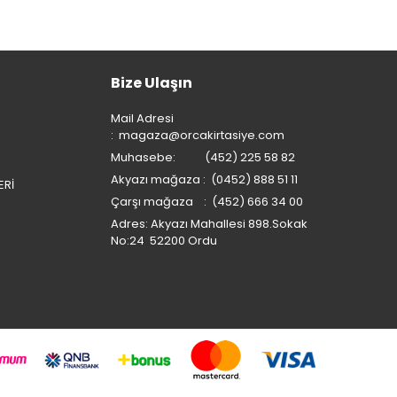
Bize Ulaşın
Mail Adresi
:
magaza@orcakirtasiye.com
Muhasebe: (452) 225 58 82
Akyazı mağaza : (0452) 888 51 11
ERİ
Çarşı mağaza : (452) 666 34 00
Adres: Akyazı Mahallesi 898.Sokak
No:24 52200 Ordu