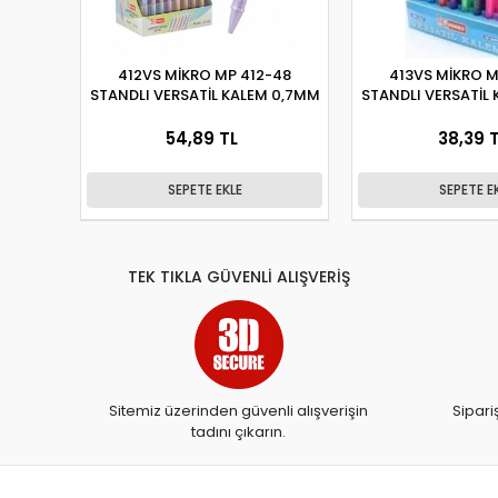
412VS MİKRO MP 412-48
413VS MİKRO M
STANDLI VERSATİL KALEM 0,7MM
STANDLI VERSATİL
54,89 TL
38,39 
SEPETE EKLE
SEPETE E
TEK TIKLA GÜVENLİ ALIŞVERİŞ
Sitemiz üzerinden güvenli alışverişin
Sipari
tadını çıkarın.