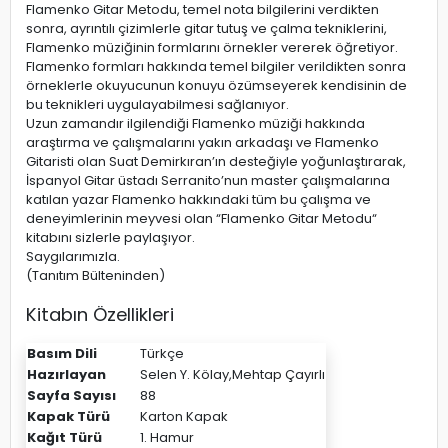
Flamenko Gitar Metodu, temel nota bilgilerini verdikten
sonra, ayrıntılı çizimlerle gitar tutuş ve çalma tekniklerini,
Flamenko müziğinin formlarını örnekler vererek öğretiyor.
Flamenko formları hakkında temel bilgiler verildikten sonra
örneklerle okuyucunun konuyu özümseyerek kendisinin de
bu teknikleri uygulayabilmesi sağlanıyor.
Uzun zamandır ilgilendiği Flamenko müziği hakkında
araştırma ve çalışmalarını yakın arkadaşı ve Flamenko
Gitaristi olan Suat Demirkıran’ın desteğiyle yoğunlaştırarak,
İspanyol Gitar üstadı Serranito’nun master çalışmalarına
katılan yazar Flamenko hakkındaki tüm bu çalışma ve
deneyimlerinin meyvesi olan “Flamenko Gitar Metodu“
kitabını sizlerle paylaşıyor.
Saygılarımızla.
(Tanıtım Bülteninden)
Kitabın Özellikleri
Basım Dili
Türkçe
Hazırlayan
Selen Y. Kölay,Mehtap Çayırlı
Sayfa Sayısı
88
Kapak Türü
Karton Kapak
Kağıt Türü
1. Hamur