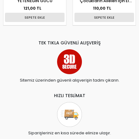
YETENEĞİN GÜCÜ
Çocukların Aileleri İçin El
Kitabı
121,00 TL
110,00 TL
SEPETE EKLE
SEPETE EKLE
TEK TIKLA GÜVENLİ ALIŞVERİŞ
Sitemiz üzerinden güvenli alışverişin tadını çıkarın.
HIZLI TESLİMAT
Siparişleriniz en kısa sürede elinize ulaşır.