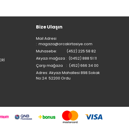
Bize Ulaşın
Mail Adresi
:
magaza@orcakirtasiye.com
Muhasebe: (452) 225 58 82
Akyazı mağaza : (0452) 888 51 11
ERİ
Çarşı mağaza : (452) 666 34 00
Adres: Akyazı Mahallesi 898.Sokak
No:24 52200 Ordu