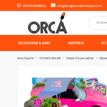
905363898824
magaza@orcakirtasiye.com
BİLGİSAYAR & SARF
HEDİYELİK
Kİ
Ana Sayfa
OYUNCAKLAR
Erkek Oyuncaklar
Oyun