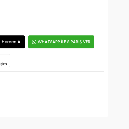
Hemen Al
WHATSAPP İLE SİPARİŞ VER
işim