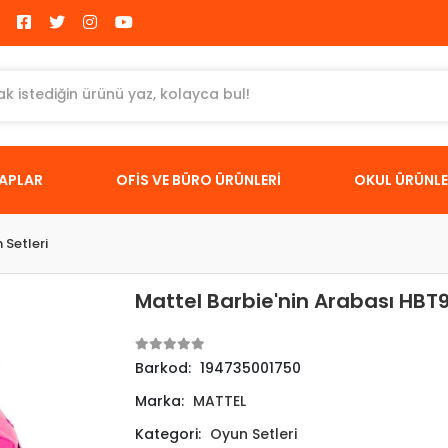
TAPLAR
OFİS VE BÜRO ÜRÜNLERİ
OKUL ÜRÜNLE
 Setleri
Mattel Barbie'nin Arabası HBT
Barkod:
194735001750
Marka:
MATTEL
Kategori:
Oyun Setleri