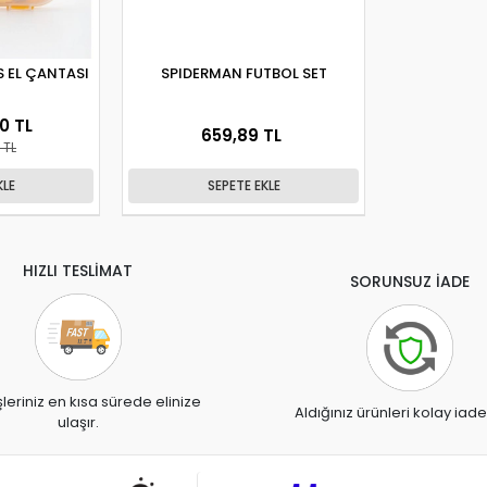
S EL ÇANTASI
SPIDERMAN FUTBOL SET
0 TL
659,89 TL
 TL
KLE
SEPETE EKLE
HIZLI TESLİMAT
SORUNSUZ İADE
şleriniz en kısa sürede elinize
Aldığınız ürünleri kolay iade
ulaşır.