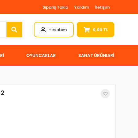
Sipariş Takip
Yardım
İletişim
Hesabım
0,00 TL
Rİ
OYUNCAKLAR
SANAT ÜRÜNLERİ
92