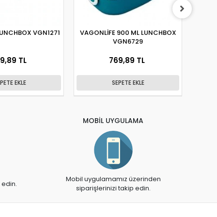
LUNCHBOX VGN1271
VAGONLİFE 900 ML LUNCHBOX
VA
VGN6729
BES
9,89 TL
769,89 TL
PETE EKLE
SEPETE EKLE
MOBİL UYGULAMA
Mobil uygulamamız üzerinden
 edin.
siparişlerinizi takip edin.