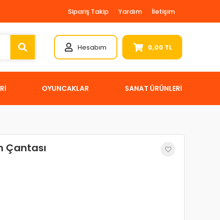
Sipariş Takip
Yardım
İletişim
Hesabım
0,00 TL
Rİ
OYUNCAKLAR
SANAT ÜRÜNLERİ
em Çantası