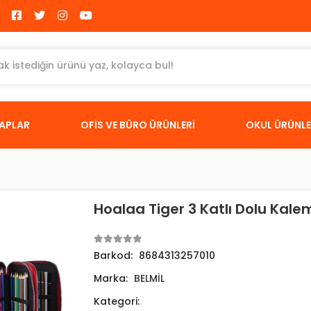
TAPLAR
OFİS VE BÜRO ÜRÜNLERİ
OKUL ÜRÜNLE
Hoalaa Tiger 3 Katlı Dolu Kal
Barkod:
8684313257010
Marka:
BELMİL
Kategori: