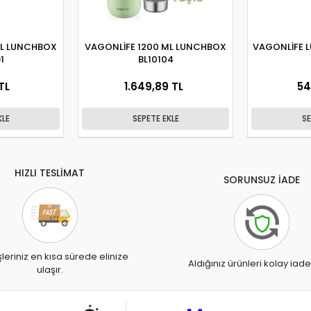
ML LUNCHBOX
VAGONLİFE 1200 ML LUNCHBOX
VAGONLİFE 
1
BL10104
TL
1.649,89 TL
54
KLE
SEPETE EKLE
SE
HIZLI TESLİMAT
SORUNSUZ İADE
şleriniz en kısa sürede elinize
Aldığınız ürünleri kolay iade
ulaşır.