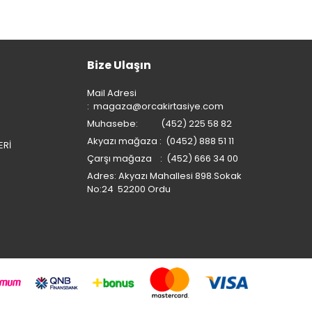
Bize Ulaşın
Mail Adresi
:
magaza@orcakirtasiye.com
Muhasebe: (452) 225 58 82
Akyazı mağaza : (0452) 888 51 11
ERİ
Çarşı mağaza : (452) 666 34 00
Adres: Akyazı Mahallesi 898.Sokak
No:24 52200 Ordu