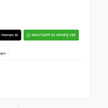
Hemen Al
WHATSAPP İLE SİPARİŞ VER
işim