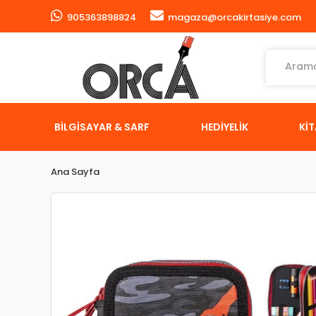
905363898824
magaza@orcakirtasiye.com
BİLGİSAYAR & SARF
HEDİYELİK
Kİ
Ana Sayfa