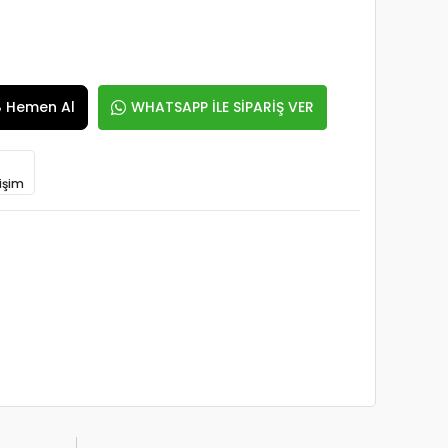
Hemen Al
WHATSAPP İLE SİPARİŞ VER
işim