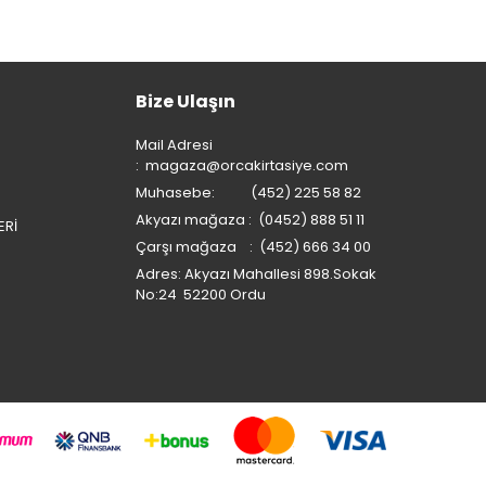
Bize Ulaşın
Mail Adresi
:
magaza@orcakirtasiye.com
Muhasebe: (452) 225 58 82
Akyazı mağaza : (0452) 888 51 11
ERİ
Çarşı mağaza : (452) 666 34 00
Adres: Akyazı Mahallesi 898.Sokak
No:24 52200 Ordu