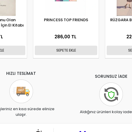
nu Olan
PRINCESS TOP FRIENDS
RÜZGARA BI
İçin El Kitabı
TL
286,00 TL
22
KLE
SEPETE EKLE
SE
HIZLI TESLİMAT
SORUNSUZ İADE
şleriniz en kısa sürede elinize
Aldığınız ürünleri kolay iade
ulaşır.