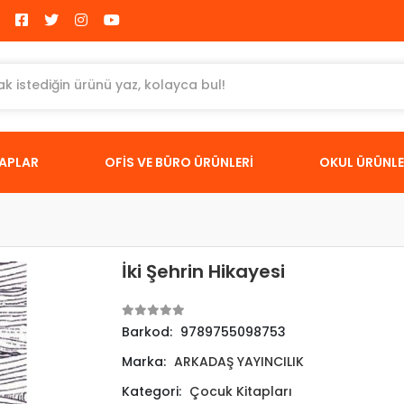
TAPLAR
OFİS VE BÜRO ÜRÜNLERİ
OKUL ÜRÜNLE
İki Şehrin Hikayesi
Barkod:
9789755098753
Marka:
ARKADAŞ YAYINCILIK
Kategori:
Çocuk Kitapları