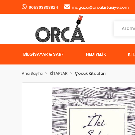
905363898824
magaza@orcakirtasiye.com
BİLGİSAYAR & SARF
HEDİYELİK
Kİ
Ana Sayfa
KİTAPLAR
Çocuk Kitapları