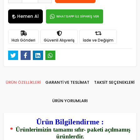
Hemen Al
WHATSAPP İLE SİPARİŞ VER
Hızlı Gönderi
Güvenli Alışveriş
İade ve Değişim
ÜRÜN ÖZELLİKLERİ
GARANTİ VE TESLİMAT
TAKSİT SEÇENEKLERİ
ÜRÜN YORUMLARI
Ürün Bilgilendirme :
*
Ürünlerimizin tamamı sıfır- paketi açılmamış
ürünlerdir.