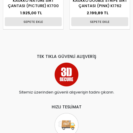
KAUKKO NATURE SIRT
KAUKKO DOUBLE STRIPE SIRT
ÇANTASI (PICTURE) K1700
ÇANTASI (PINK) K1762
1.925,00 TL
2.199,89 TL
SEPETE EKLE
SEPETE EKLE
TEK TIKLA GÜVENLİ ALIŞVERİŞ
Sitemiz üzerinden güvenli alışverişin tadını çıkarın.
HIZLI TESLİMAT