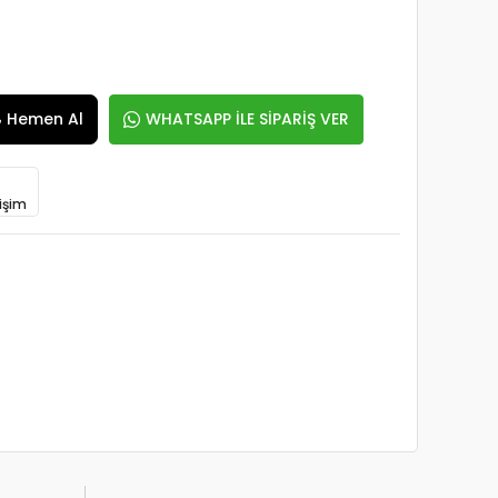
Hemen Al
WHATSAPP İLE SİPARİŞ VER
işim