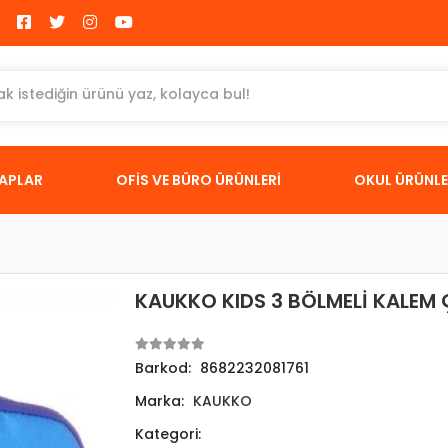
TAPLAR
OFİS VE BÜRO ÜRÜNLERİ
OKUL ÜRÜNLE
KAUKKO KIDS 3 BÖLMELİ KALEM
Barkod:
8682232081761
Marka:
KAUKKO
Kategori: