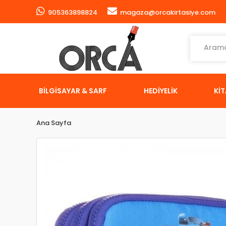
905363898824
magaza@orcakirtasiye.com
BİLGİSAYAR & SARF
HEDİYELİK
Kİ
Ana Sayfa