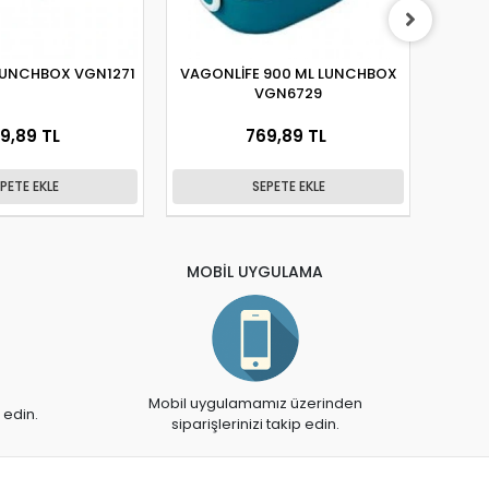
LUNCHBOX VGN1271
VAGONLİFE 900 ML LUNCHBOX
VA
VGN6729
BES
9,89 TL
769,89 TL
PETE EKLE
SEPETE EKLE
MOBİL UYGULAMA
Mobil uygulamamız üzerinden
 edin.
siparişlerinizi takip edin.