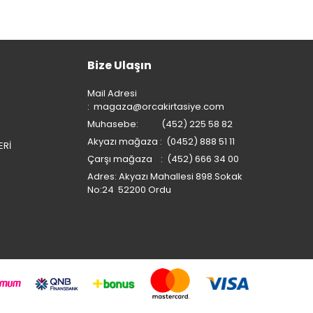
Bize Ulaşın
Mail Adresi
:
magaza@orcakirtasiye.com
Muhasebe: (452) 225 58 82
Akyazı mağaza : (0452) 888 51 11
ERİ
Çarşı mağaza : (452) 666 34 00
Adres: Akyazı Mahallesi 898.Sokak
No:24 52200 Ordu