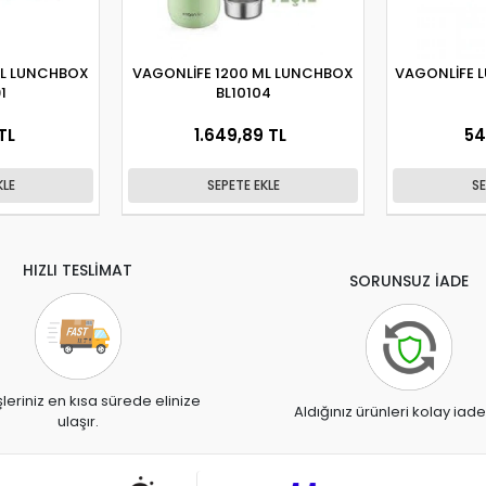
ML LUNCHBOX
VAGONLİFE 1200 ML LUNCHBOX
VAGONLİFE 
1
BL10104
TL
1.649,89 TL
54
KLE
SEPETE EKLE
SE
HIZLI TESLİMAT
SORUNSUZ İADE
şleriniz en kısa sürede elinize
Aldığınız ürünleri kolay iade
ulaşır.