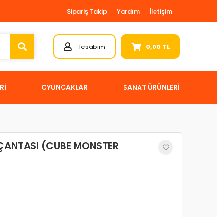
Sipariş Takip
Yardım
İletişim
Hesabım
0,00 TL
Rİ
OYUNCAKLAR
SANAT ÜRÜNLERİ
 ÇANTASI (CUBE MONSTER