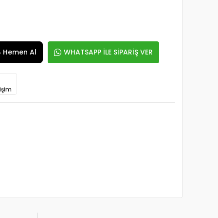
Hemen Al
WHATSAPP İLE SİPARİŞ VER
işim