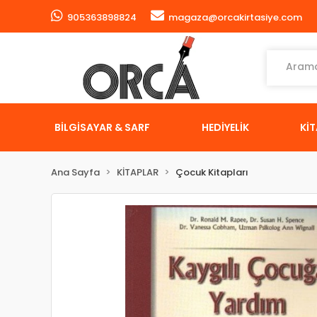
905363898824
magaza@orcakirtasiye.com
BİLGİSAYAR & SARF
HEDİYELİK
Kİ
Ana Sayfa
KİTAPLAR
Çocuk Kitapları