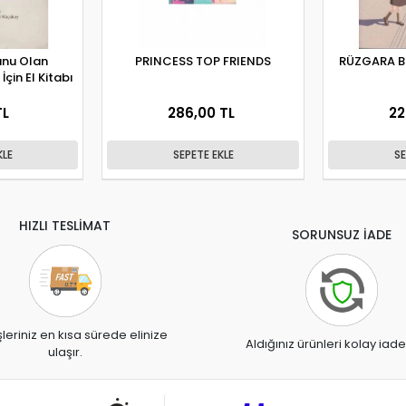
nu Olan
PRINCESS TOP FRIENDS
RÜZGARA BI
İçin El Kitabı
TL
286,00 TL
22
KLE
SEPETE EKLE
SE
HIZLI TESLİMAT
SORUNSUZ İADE
şleriniz en kısa sürede elinize
Aldığınız ürünleri kolay iade
ulaşır.