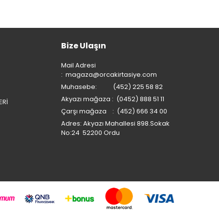
Bize Ulaşın
Mail Adresi
:
magaza@orcakirtasiye.com
Muhasebe: (452) 225 58 82
Akyazı mağaza : (0452) 888 51 11
ERİ
Çarşı mağaza : (452) 666 34 00
Adres: Akyazı Mahallesi 898.Sokak
No:24 52200 Ordu