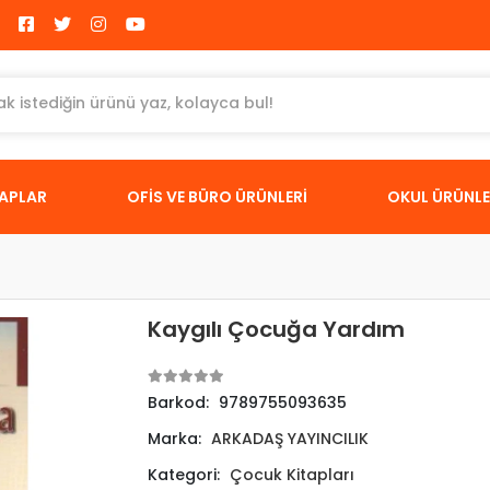
TAPLAR
OFİS VE BÜRO ÜRÜNLERİ
OKUL ÜRÜNLE
Kaygılı Çocuğa Yardım
Barkod:
9789755093635
Marka:
ARKADAŞ YAYINCILIK
Kategori:
Çocuk Kitapları