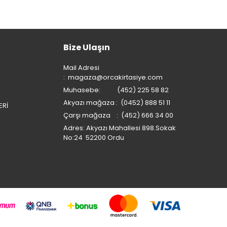
Bize Ulaşın
Mail Adresi
:
magaza@orcakirtasiye.com
Muhasebe: (452) 225 58 82
Akyazı mağaza : (0452) 888 51 11
ERİ
Çarşı mağaza : (452) 666 34 00
Adres: Akyazı Mahallesi 898.Sokak
No:24 52200 Ordu