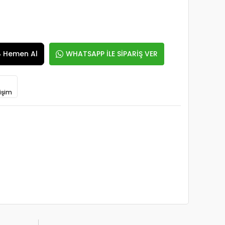
Hemen Al
WHATSAPP İLE SİPARİŞ VER
işim