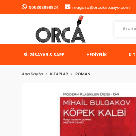
905363898824
magaza@orcakirtasiye.com
BİLGİSAYAR & SARF
HEDİYELİK
Kİ
Ana Sayfa
KİTAPLAR
ROMAN