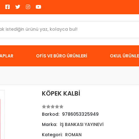
TAPLAR
OFİS VE BÜRO ÜRÜNLERİ
OKUL ÜRÜNLE
KÖPEK KALBİ
Barkod:
9786053325949
Marka:
İŞ BANKASI YAYINEVİ
Kategori:
ROMAN