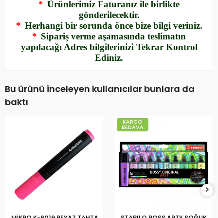
*
Ürünlerimiz Faturanız ile birlikte
gönderilecektir.
*
Herhangi bir sorunda önce bize bilgi veriniz.
*
Sipariş verme aşamasında teslimatın
yapılacağı Adres bilgilerinizi Tekrar Kontrol
Ediniz.
Bu ürünü inceleyen kullanıcılar bunlara da
baktı
KARGO
BEDAVA
MİKRO K-6019 BEYAZ TAHTA
STABILO BOSS ARTY SOĞUK