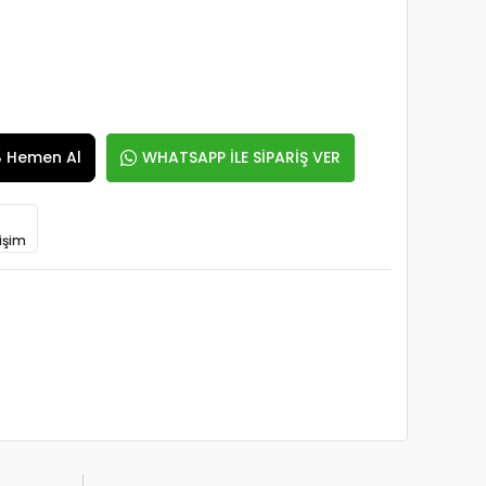
Hemen Al
WHATSAPP İLE SİPARİŞ VER
işim