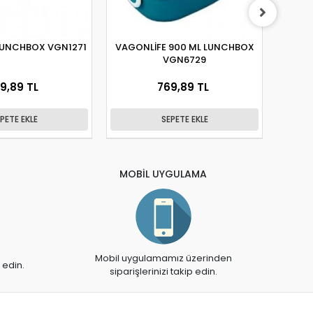
LUNCHBOX VGN1271
VAGONLİFE 900 ML LUNCHBOX
VA
VGN6729
BES
9,89 TL
769,89 TL
PETE EKLE
SEPETE EKLE
MOBİL UYGULAMA
Mobil uygulamamız üzerinden
 edin.
siparişlerinizi takip edin.