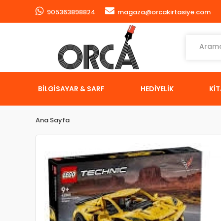
905363898824
magaza@orcakirtasiye.com
BİLGİSAYAR & SARF
HEDİYELİK
Kİ
Ana Sayfa