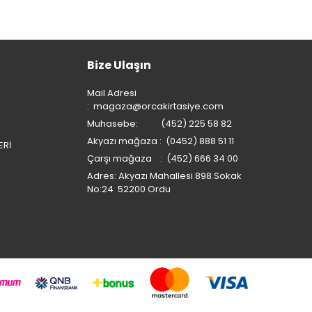
Bize Ulaşın
Mail Adresi
:
magaza@orcakirtasiye.com
Muhasebe: (452) 225 58 82
Akyazı mağaza : (0452) 888 51 11
ERİ
Çarşı mağaza : (452) 666 34 00
Adres: Akyazı Mahallesi 898.Sokak
No:24 52200 Ordu