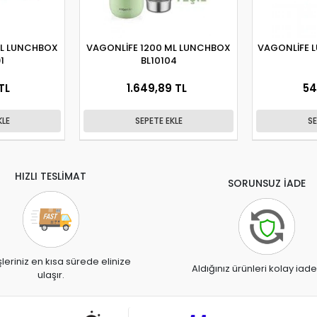
ML LUNCHBOX
VAGONLİFE 1200 ML LUNCHBOX
VAGONLİFE 
1
BL10104
TL
1.649,89 TL
54
KLE
SEPETE EKLE
SE
HIZLI TESLİMAT
SORUNSUZ İADE
şleriniz en kısa sürede elinize
Aldığınız ürünleri kolay iade
ulaşır.