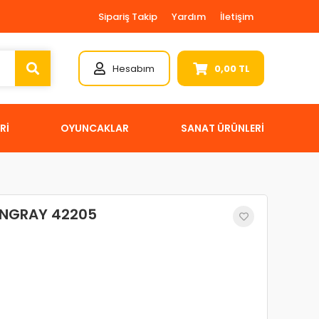
Sipariş Takip
Yardım
İletişim
Hesabım
0,00 TL
Rİ
OYUNCAKLAR
SANAT ÜRÜNLERİ
İNGRAY 42205