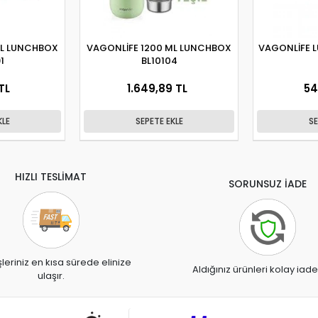
ML LUNCHBOX
VAGONLİFE 1200 ML LUNCHBOX
VAGONLİFE 
1
BL10104
TL
1.649,89 TL
54
KLE
SEPETE EKLE
SE
HIZLI TESLİMAT
SORUNSUZ İADE
şleriniz en kısa sürede elinize
Aldığınız ürünleri kolay iade
ulaşır.