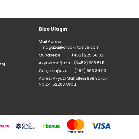
Bize Ulaşın
Mail Adresi
:
magaza@orcakirtasiye.com
Muhasebe: (452) 225 58 82
Akyazı mağaza : (0452) 888 51 11
ERİ
Çarşı mağaza : (452) 666 34 00
Adres: Akyazı Mahallesi 898.Sokak
No:24 52200 Ordu