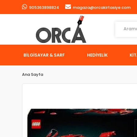
905363898824
magaza@orcakirtasiye.com
BİLGİSAYAR & SARF
HEDİYELİK
Kİ
Ana Sayfa