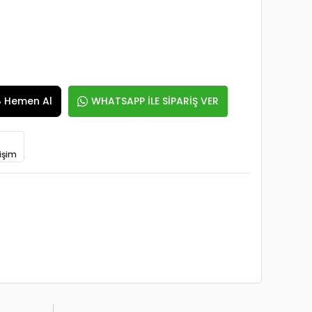
Hemen Al
WHATSAPP İLE SİPARİŞ VER
işim