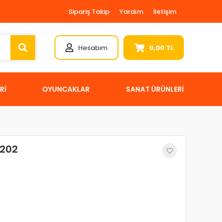
Sipariş Takip
Yardım
İletişim
Hesabım
0,00 TL
Rİ
OYUNCAKLAR
SANAT ÜRÜNLERİ
2202