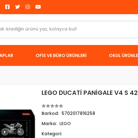
TAPLAR
OFİS VE BÜRO ÜRÜNLERİ
OKUL ÜRÜNLE
LEGO DUCATİ PANİGALE V4 S 4
Barkod:
5702017816258
Marka:
LEGO
Kategori: