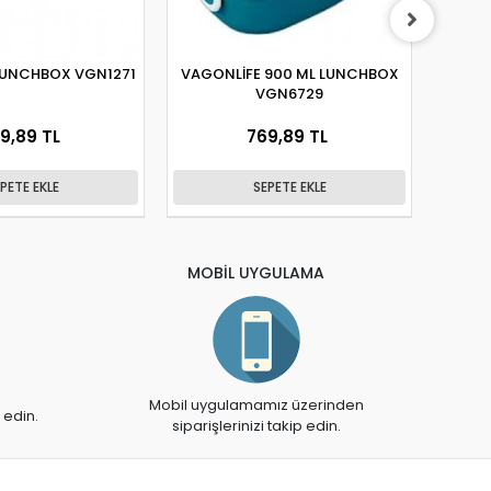
LUNCHBOX VGN1271
VAGONLİFE 900 ML LUNCHBOX
VA
VGN6729
BES
9,89 TL
769,89 TL
PETE EKLE
SEPETE EKLE
MOBİL UYGULAMA
Mobil uygulamamız üzerinden
 edin.
siparişlerinizi takip edin.