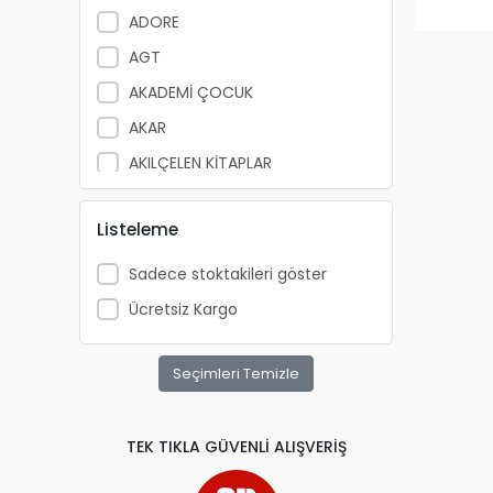
ADORE
AGT
AKADEMİ ÇOCUK
AKAR
AKILÇELEN KİTAPLAR
ALEMDAR
Listeleme
ALEX SCHOELLER
ALFA YAYINLARI
Sadece stoktakileri göster
ALPİNO
Ücretsiz Kargo
ALTIN KİTAP
ALTIS
Seçimleri Temizle
ANATOLİAN
APRİL
TEK TIKLA GÜVENLİ ALIŞVERİŞ
ARKADAŞ YAYINCILIK