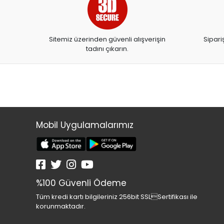
ARTDECO
ARTDECO 140
Sitemiz üzerinden güvenli alışverişin
Sipari
ARTEMİS YAYINLARI
tadını çıkarın.
ARTLİNE
ASYA OYUNCAK
BALONEVİ
BAYINDIR
BEAR&DEAR
Mobil Uygulamalarımız
BECKS
BELMİL
BENETTON
%100 Güvenli Ödeme
BESTWAY
Tüm kredi kartı bilgileriniz 256bit SSLSertifikası ile
BEYAZ BALİNA YAYINLARI
korunmaktadır.
BİC