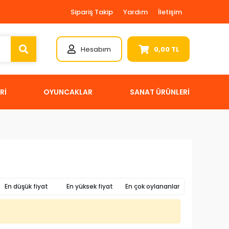
Sipariş Takip
Yardım
İletişim
Hesabım
0,00 TL
Rİ
OYUNCAKLAR
SANAT ÜRÜNLERİ
En düşük fiyat
En yüksek fiyat
En çok oylananlar