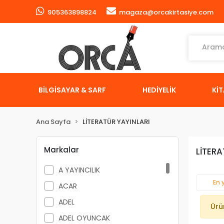
905363898824
magaza@orcakirtasiye.com
BİLGİSAYAR & SARF
HEDİYELİK
Kİ
Ana Sayfa
LİTERATÜR YAYINLARI
Markalar
LİTERA
A YAYINCILIK
En 
ACAR
ADEL
Ürü
ADEL OYUNCAK