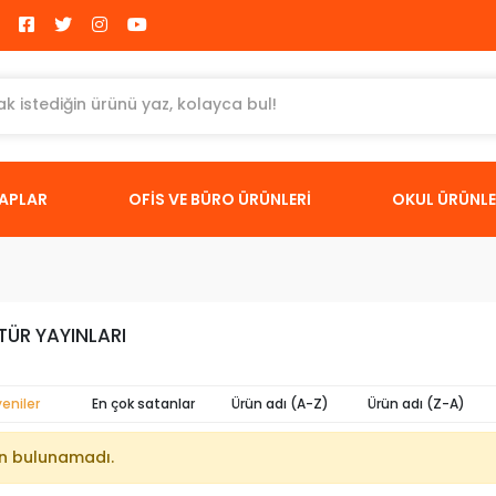
TAPLAR
OFİS VE BÜRO ÜRÜNLERİ
OKUL ÜRÜNLE
TÜR YAYINLARI
yeniler
En çok satanlar
Ürün adı (A-Z)
Ürün adı (Z-A)
n bulunamadı.