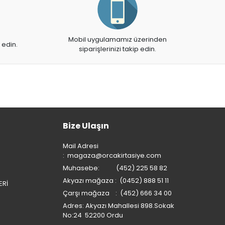
Mobil uygulamamız üzerinden
 edin.
siparişlerinizi takip edin.
Bize Ulaşın
Mail Adresi
:
magaza@orcakirtasiye.com
Muhasebe: (452) 225 58 82
Akyazı mağaza : (0452) 888 51 11
ERİ
Çarşı mağaza : (452) 666 34 00
Adres: Akyazı Mahallesi 898.Sokak
No:24 52200 Ordu