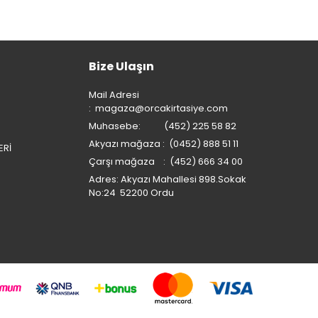
Bize Ulaşın
Mail Adresi
:
magaza@orcakirtasiye.com
Muhasebe: (452) 225 58 82
Akyazı mağaza : (0452) 888 51 11
ERİ
Çarşı mağaza : (452) 666 34 00
Adres: Akyazı Mahallesi 898.Sokak
No:24 52200 Ordu