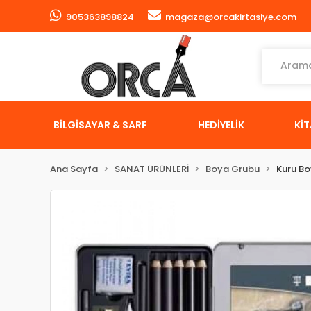
905363898824
magaza@orcakirtasiye.com
BİLGİSAYAR & SARF
HEDİYELİK
Kİ
Ana Sayfa
SANAT ÜRÜNLERİ
Boya Grubu
Kuru B