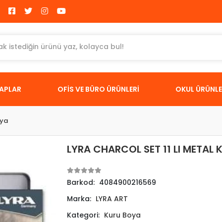
TAPLAR
OFİS VE BÜRO ÜRÜNLERİ
OKUL ÜRÜNLE
oya
LYRA CHARCOL SET 11 LI METAL 
Barkod:
4084900216569
Marka:
LYRA ART
Kategori:
Kuru Boya