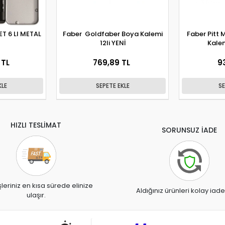
T 6 LI METAL
Faber Goldfaber Boya Kalemi
Faber Pitt
12li YENİ
Kale
 TL
769,89 TL
9
KLE
SEPETE EKLE
SE
HIZLI TESLİMAT
SORUNSUZ İADE
şleriniz en kısa sürede elinize
Aldığınız ürünleri kolay iade
ulaşır.