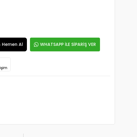
Hemen Al
WHATSAPP İLE SİPARİŞ VER
işim