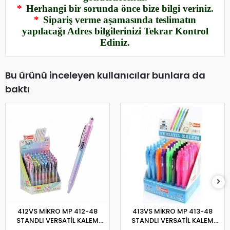
*
Herhangi bir sorunda önce bize bilgi veriniz.
*
Sipariş verme aşamasında teslimatın
yapılacağı Adres bilgilerinizi Tekrar Kontrol
Ediniz.
Bu ürünü inceleyen kullanıcılar bunlara da
baktı
412VS MİKRO MP 412-48
413VS MİKRO MP 413-48
STANDLI VERSATİL KALEM
STANDLI VERSATİL KALEM
0,7MM
0,7MM