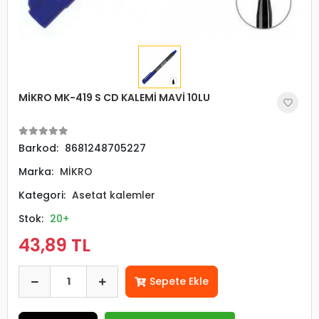
MİKRO MK-419 S CD KALEMİ MAVİ 10LU
Barkod:
8681248705227
Marka:
MİKRO
Kategori:
Asetat kalemler
Stok:
20+
43,89 TL
Sepete Ekle