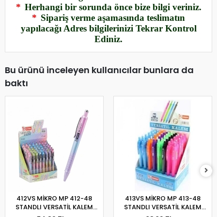
*
Herhangi bir sorunda önce bize bilgi veriniz.
*
Sipariş verme aşamasında teslimatın
yapılacağı Adres bilgilerinizi Tekrar Kontrol
Ediniz.
Bu ürünü inceleyen kullanıcılar bunlara da
baktı
412VS MİKRO MP 412-48
413VS MİKRO MP 413-48
STANDLI VERSATİL KALEM
STANDLI VERSATİL KALEM
0,7MM
0,7MM