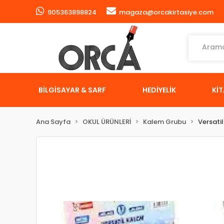
905363898824
magaza@orcakirtasiye.com
BİLGİSAYAR & SARF
HEDİYELİK
Kİ
Ana Sayfa
OKUL ÜRÜNLERİ
Kalem Grubu
Versati