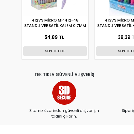
412VS MİKRO MP 412-48
413VS MİKRO M
STANDLI VERSATİL KALEM 0,7MM
STANDLI VERSATİL
54,89 TL
38,39 
SEPETE EKLE
SEPETE E
TEK TIKLA GÜVENLİ ALIŞVERİŞ
Sitemiz üzerinden güvenli alışverişin
Sipari
tadını çıkarın.