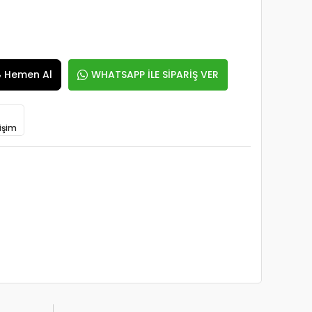
Hemen Al
WHATSAPP İLE SİPARİŞ VER
işim