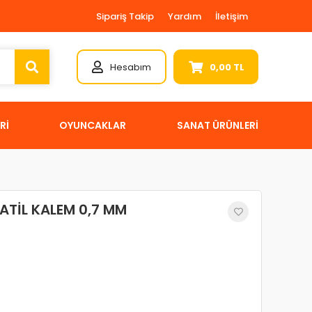
Sipariş Takip
Yardım
İletişim
Hesabım
0,00 TL
Rİ
OYUNCAKLAR
SANAT ÜRÜNLERİ
ATİL KALEM 0,7 MM