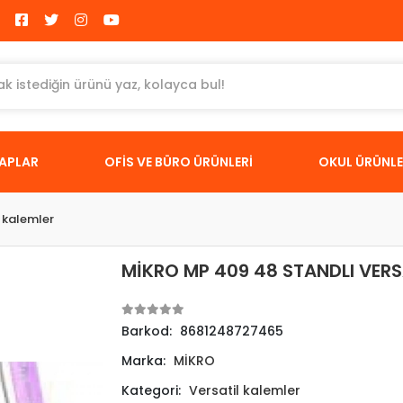
TAPLAR
OFİS VE BÜRO ÜRÜNLERİ
OKUL ÜRÜNLE
l kalemler
MİKRO MP 409 48 STANDLI VERS
Barkod:
8681248727465
Marka:
MİKRO
Kategori:
Versatil kalemler