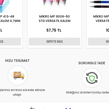
P 413-48
MİKRO MP 9006-50
MİKRO MP
 KALEM 0,7MM
STD.VERSATİL KALEM
VERSATİ
TL
57,75 TL
1
KLE
SEPETE EKLE
SE
HIZLI TESLİMAT
SORUNSUZ İADE
şleriniz en kısa sürede elinize
Aldığınız ürünleri kolay iade
ulaşır.