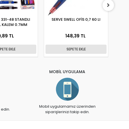
 331-48 STANDLI
SERVE SWELL OFİS 0,7 60 LI
MİK
L KALEM 0.7MM
VE
0,89 TL
148,39 TL
PETE EKLE
SEPETE EKLE
MOBİL UYGULAMA
Mobil uygulamamız üzerinden
 edin.
siparişlerinizi takip edin.