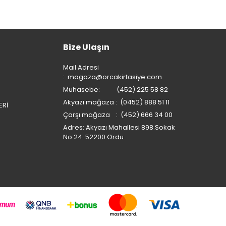
Bize Ulaşın
Mail Adresi
:
magaza@orcakirtasiye.com
Muhasebe: (452) 225 58 82
Akyazı mağaza : (0452) 888 51 11
ERİ
Çarşı mağaza : (452) 666 34 00
Adres: Akyazı Mahallesi 898.Sokak
No:24 52200 Ordu