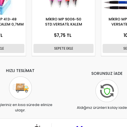
P 413-48
MİKRO MP 9006-50
MİKRO MP
 KALEM 0,7MM
STD.VERSATİL KALEM
VERSATİ
TL
57,75 TL
1
KLE
SEPETE EKLE
SE
HIZLI TESLİMAT
SORUNSUZ İADE
şleriniz en kısa sürede elinize
Aldığınız ürünleri kolay iade
ulaşır.