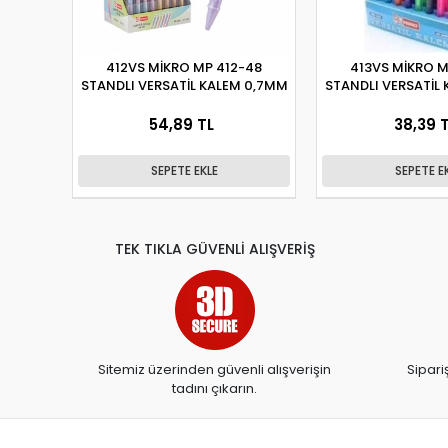
412VS MİKRO MP 412-48
413VS MİKRO M
STANDLI VERSATİL KALEM 0,7MM
STANDLI VERSATİL
54,89 TL
38,39 
SEPETE EKLE
SEPETE E
TEK TIKLA GÜVENLİ ALIŞVERİŞ
Sitemiz üzerinden güvenli alışverişin
Sipari
tadını çıkarın.