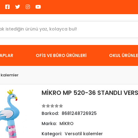
TAPLAR
OFİS VE BÜRO ÜRÜNLERİ
OKUL ÜRÜNLE
l kalemler
MİKRO MP 520-36 STANDLI VER
Barkod:
8681248726925
Marka:
MİKRO
Kategori:
Versatil kalemler