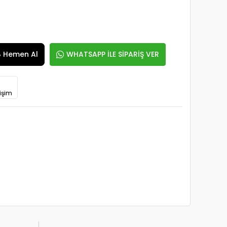
Hemen Al
WHATSAPP İLE SİPARİŞ VER
işim