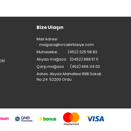
Bize Ulaşın
Mail Adresi
:
magaza@orcakirtasiye.com
Muhasebe: (452) 225 58 82
Akyazı mağaza : (0452) 888 51 11
ERİ
Çarşı mağaza : (452) 666 34 00
Adres: Akyazı Mahallesi 898.Sokak
No:24 52200 Ordu