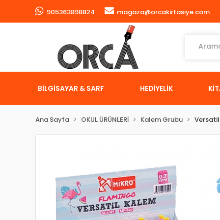
905363898824
magaza@orcakirtasiye.com
BİLGİSAYAR & SARF
HEDİYELİK
Kİ
Ana Sayfa
OKUL ÜRÜNLERİ
Kalem Grubu
Versati