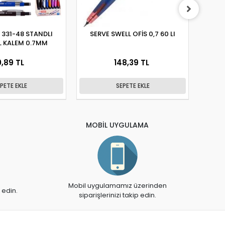
 331-48 STANDLI
SERVE SWELL OFİS 0,7 60 LI
MİK
L KALEM 0.7MM
VE
0,89 TL
148,39 TL
PETE EKLE
SEPETE EKLE
MOBİL UYGULAMA
Mobil uygulamamız üzerinden
 edin.
siparişlerinizi takip edin.