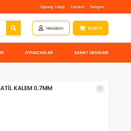
Sipariş Takip
Yardım
İletişim
Hesabım
0,00 TL
Rİ
OYUNCAKLAR
SANAT ÜRÜNLERİ
SATİL KALEM 0.7MM