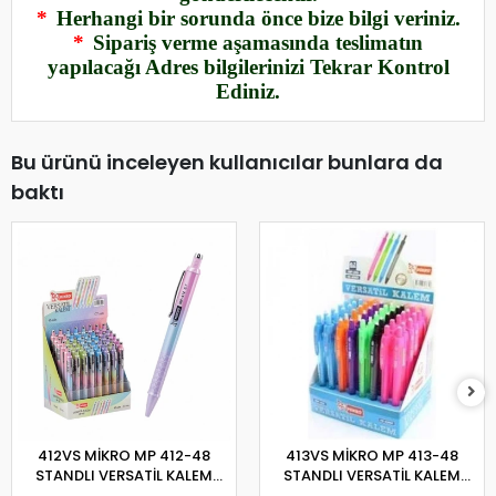
*
Herhangi bir sorunda önce bize bilgi veriniz.
*
Sipariş verme aşamasında teslimatın
yapılacağı Adres bilgilerinizi Tekrar Kontrol
Ediniz.
Bu ürünü inceleyen kullanıcılar bunlara da
baktı
412VS MİKRO MP 412-48
413VS MİKRO MP 413-48
STANDLI VERSATİL KALEM
STANDLI VERSATİL KALEM
0,7MM
0,7MM