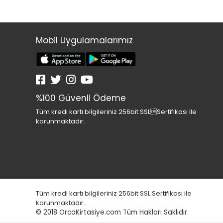
BESTWAY
BEYAZ BALİNA YAYINLARI
Mobil Uygulamalarımız
BİC
BİLGE KÜLTÜR
BİLGİ YAYINLARI
BRONS
%100 Güvenli Ödeme
BU-BU
Tüm kredi kartı bilgileriniz 256bit SSLSertifikası ile
korunmaktadır.
BÜYÜK DOĞU
CAN TOYS
CAN YAYINEVİ
CANSON
CARİOCA
Tüm kredi kartı bilgileriniz 256bit SSL Sertifikası ile
korunmaktadır.
CASIO
© 2018
OrcaKirtasiye.com Tüm Hakları Saklıdır.
CEO