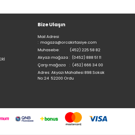
Bize Ulaşın
Mail Adresi
:
magaza@orcakirtasiye.com
Muhasebe: (452) 225 58 82
Akyazı mağaza : (0452) 888 51 11
ERİ
Çarşı mağaza : (452) 666 34 00
Adres: Akyazı Mahallesi 898.Sokak
No:24 52200 Ordu