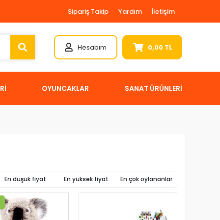
Sipariş Takip
Yardım
İletişim
Hesabım
0,00 TL
Rİ
OYUNCAKLAR
SANAT ÜRÜNLERİ
En düşük fiyat
En yüksek fiyat
En çok oylananlar