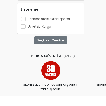
ANATOLİAN
Listeleme
APRİL
Sadece stoktakileri göster
ARKADAŞ YAYINCILIK
Ücretsiz Kargo
ARTDECO
ARTDECO 140
Seçimleri Temizle
ARTEMİS YAYINLARI
ARTLİNE
TEK TIKLA GÜVENLİ ALIŞVERİŞ
ASYA OYUNCAK
BALONEVİ
BAYINDIR
BEAR&DEAR
Sitemiz üzerinden güvenli alışverişin
Sipari
tadını çıkarın.
BECKS
BELMİL
BENETTON