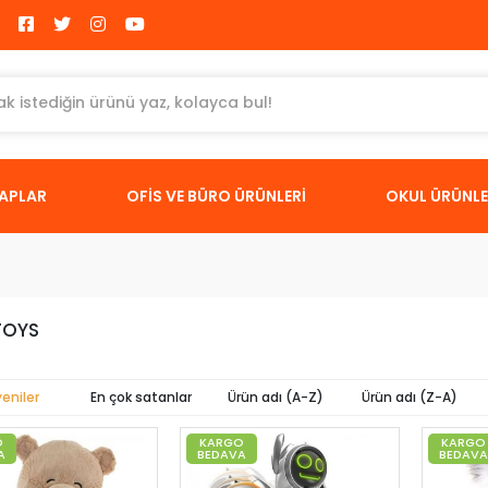
TAPLAR
OFİS VE BÜRO ÜRÜNLERİ
OKUL ÜRÜNLE
TOYS
yeniler
En çok satanlar
Ürün adı (A-Z)
Ürün adı (Z-A)
O
KARGO
KARGO
A
BEDAVA
BEDAVA