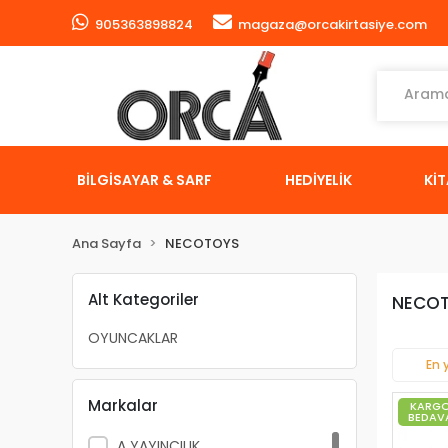
905363898824
magaza@orcakirtasiye.com
BİLGİSAYAR & SARF
HEDİYELİK
Kİ
Ana Sayfa
NECOTOYS
Alt Kategoriler
NECO
OYUNCAKLAR
En 
Markalar
KARG
BEDAV
A YAYINCILIK