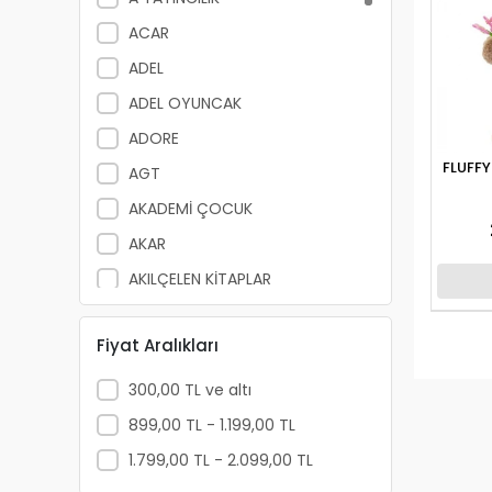
ACAR
ADEL
ADEL OYUNCAK
ADORE
FLUFFY FOR YOU ÇİÇEKLİ AY
AGT
AKADEMİ ÇOCUK
AKAR
AKILÇELEN KİTAPLAR
ALEMDAR
Fiyat Aralıkları
ALEX SCHOELLER
ALFA YAYINLARI
300,00 TL ve altı
ALPİNO
899,00 TL - 1.199,00 TL
ALTIN KİTAP
1.799,00 TL - 2.099,00 TL
ALTIS