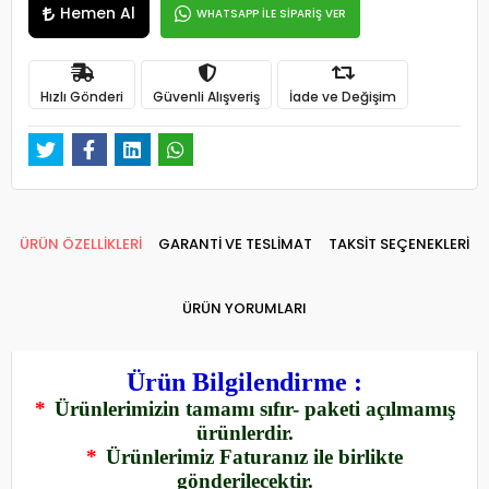
Hemen Al
WHATSAPP İLE SİPARİŞ VER
Hızlı Gönderi
Güvenli Alışveriş
İade ve Değişim
ÜRÜN ÖZELLİKLERİ
GARANTİ VE TESLİMAT
TAKSİT SEÇENEKLERİ
ÜRÜN YORUMLARI
Ürün Bilgilendirme :
*
Ürünlerimizin tamamı sıfır- paketi açılmamış
ürünlerdir.
*
Ürünlerimiz Faturanız ile birlikte
gönderilecektir.