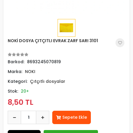
NOKİ DOSYA ÇITÇITLI EVRAK ZARF SARI 3101
Barkod:
8693245070819
Marka:
NOKI
Kategori:
Çıtçıtlı dosyalar
Stok:
20+
8,50 TL
Sepete Ekle