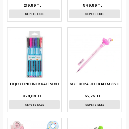
10LU
219,89 TL
549,89 TL
SEPETE EKLE
SEPETE EKLE
LIQEO FINELİNER KALEM 6LI
SC-1002A JELL KALEM 36 LI
329,89 TL
52,25 TL
SEPETE EKLE
SEPETE EKLE