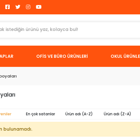
TAPLAR
OFİS VE BÜRO ÜRÜNLERİ
OKUL ÜRÜNLE
boyaları
yaları
yeniler
En çok satanlar
Ürün adı (A-Z)
Ürün adı (Z-A)
n bulunamadı.