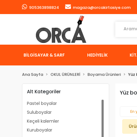
905363898824
magaza@orcakirtasiye.com
BİLGİSAYAR & SARF
HEDİYELİK
Kİ
Ana Sayfa
OKUL ÜRÜNLERİ
Boyama Ürünleri
Yüz 
Alt Kategoriler
Yüz bo
Pastel boyalar
En 
Suluboyalar
Keçeli kalemler
Ürü
Kuruboyalar