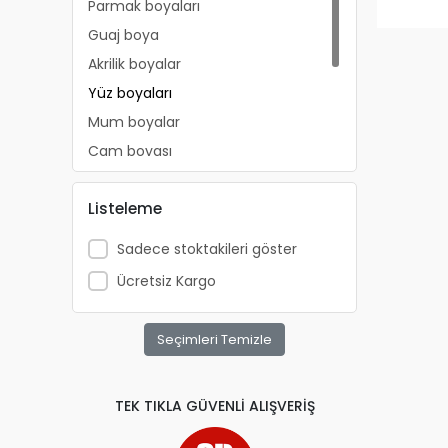
Parmak boyaları
Guaj boya
Akrilik boyalar
Yüz boyaları
Mum boyalar
Cam boyası
Ebru boyası
Listeleme
Boya Önlüğü
Yağlı BOYA
Sadece stoktakileri göster
Boya setleri
Ücretsiz Kargo
Seçimleri Temizle
TEK TIKLA GÜVENLİ ALIŞVERİŞ