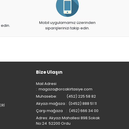
Mobil uygulamamız üzerinden
 edin.
siparişlerinizi takip edin.
Bize Ulaşın
Mail Adresi
:
magaza@orcakirtasiye.com
Muhasebe: (452) 225 58 82
Akyazı mağaza : (0452) 888 51 11
ERİ
Çarşı mağaza : (452) 666 34 00
Adres: Akyazı Mahallesi 898.Sokak
No:24 52200 Ordu