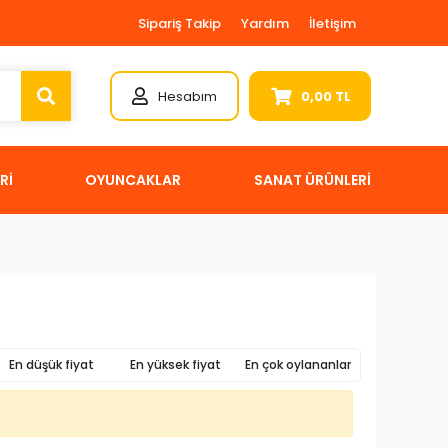
Sipariş Takip
Yardım
İletişim
Hesabım
0,00 TL
Rİ
OYUNCAKLAR
SANAT ÜRÜNLERİ
En düşük fiyat
En yüksek fiyat
En çok oylananlar