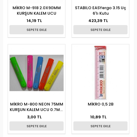
MİKRO M-918 2.0X90MM
STABILO EASYergo 3.15 Uç
KURŞUN KALEM UCU
6'lı Kutu
14,19 TL
423,39 TL
SEPETE EKLE
SEPETE EKLE
MİKRO M-800 NEON 75MM
MİKRO 0,5 2B
KURŞUN KALEM UCU 0.7MM
STAND
3,00 TL
10,89 TL
SEPETE EKLE
SEPETE EKLE