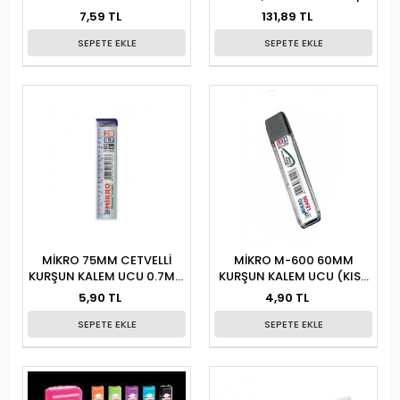
7,59 TL
131,89 TL
SEPETE EKLE
SEPETE EKLE
MİKRO 75MM CETVELLİ
MİKRO M-600 60MM
KURŞUN KALEM UCU 0.7MM
KURŞUN KALEM UCU (KISA
(TÜRK MALI)
MİN) 0.9MM T.M.
5,90 TL
4,90 TL
SEPETE EKLE
SEPETE EKLE