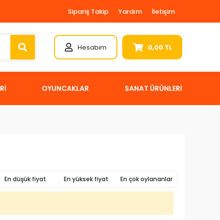
Sipariş Takip
Yardım
İletişim
Hesabım
0,00 TL
Rİ
OYUNCAKLAR
SANAT ÜRÜNLERİ
En düşük fiyat
En yüksek fiyat
En çok oylananlar