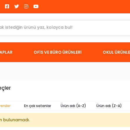
TAPLAR
OFİS VE BÜRO ÜRÜNLERİ
OKUL ÜRÜNLE
eçler
yeniler
En çok satanlar
Ürün adı (A-Z)
Ürün adı (Z-A)
n bulunamadı.