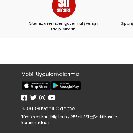
Hazır Kaplıklar
Masa,Sandalye Setleri
Sitemiz üzerinden güvenli alışverişin
Sipari
Kutu Klasörler
tadını çıkarın.
Şekilgeçler
DENEME
ÇÖP
Haritalar
Abaküs,sayma çubukları
Mobil Uygulamalarımız
Okul makasları
Deney Setleri
Slime
SİTİCKER
%100 Güvenli Ödeme
BESLENME ÖRTÜSÜ
Tüm kredi kartı bilgileriniz 256bit SSLSertifikası ile
Beslenme Kutusu
korunmaktadır.
DENEY MALZEMESİ