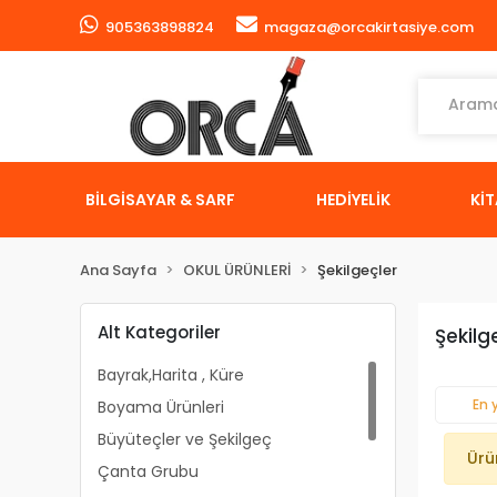
905363898824
magaza@orcakirtasiye.com
BİLGİSAYAR & SARF
HEDİYELİK
Kİ
Ana Sayfa
OKUL ÜRÜNLERİ
Şekilgeçler
Alt Kategoriler
Şekilg
Bayrak,Harita , Küre
En 
Boyama Ürünleri
Büyüteçler ve Şekilgeç
Ürü
Çanta Grubu