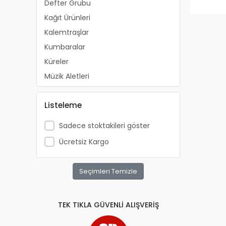
Defter Grubu
Kağıt Ürünleri
Kalemtraşlar
Kumbaralar
Küreler
Müzik Aletleri
Okul Etiketleri ve Sticker
Listeleme
Oyun Hamurları
Silgi Grubu
Sadece stoktakileri göster
Yapıştırıcılar
Ücretsiz Kargo
Yazı Çizim Araçları
Şemsiyeler
Seçimleri Temizle
Matara
Boncuk setler,Pul,Sim,Oynar Göz
TEK TIKLA GÜVENLİ ALIŞVERİŞ
Kalem Grubu
Ayakkabı ve panduf