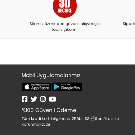
ARTDECO
ARTDECO 140
Sitemiz üzerinden güvenli alışverişin
Sipari
ARTEMİS YAYINLARI
tadını çıkarın.
ARTLİNE
ASYA OYUNCAK
BALONEVİ
BAYINDIR
BEAR&DEAR
Mobil Uygulamalarımız
BECKS
BELMİL
BENETTON
%100 Güvenli Ödeme
BESTWAY
Tüm kredi kartı bilgileriniz 256bit SSLSertifikası ile
BEYAZ BALİNA YAYINLARI
korunmaktadır.
BİC