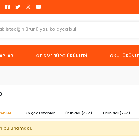
TAPLAR
OFİS VE BÜRO ÜRÜNLERİ
OKUL ÜRÜNLE
O
yeniler
En çok satanlar
Ürün adı (A-Z)
Ürün adı (Z-A)
n bulunamadı.