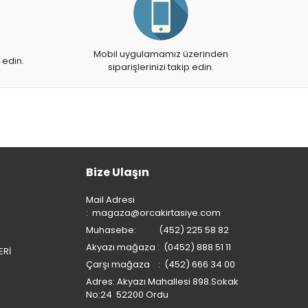
Mobil uygulamamız üzerinden
 edin.
siparişlerinizi takip edin.
Bize Ulaşın
Mail Adresi
:
magaza@orcakirtasiye.com
Muhasebe: (452) 225 58 82
Akyazı mağaza : (0452) 888 51 11
ERİ
Çarşı mağaza : (452) 666 34 00
Adres: Akyazı Mahallesi 898.Sokak
No:24 52200 Ordu