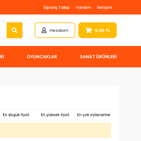
Sipariş Takip
Yardım
İletişim
Hesabım
0,00 TL
Rİ
OYUNCAKLAR
SANAT ÜRÜNLERİ
En düşük fiyat
En yüksek fiyat
En çok oylananlar