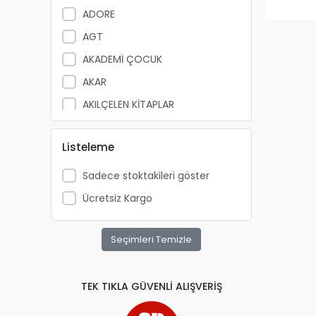
ADORE
AGT
AKADEMİ ÇOCUK
AKAR
AKILÇELEN KİTAPLAR
ALEMDAR
Listeleme
ALEX SCHOELLER
ALFA YAYINLARI
Sadece stoktakileri göster
ALPİNO
Ücretsiz Kargo
ALTIN KİTAP
ALTIS
Seçimleri Temizle
ANATOLİAN
APRİL
TEK TIKLA GÜVENLİ ALIŞVERİŞ
ARKADAŞ YAYINCILIK