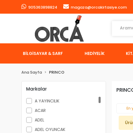
905363898824
magaza@orcakirtasiye.com
BİLGİSAYAR & SARF
HEDİYELİK
Kİ
Ana Sayfa
PRINCO
Markalar
PRINC
A YAYINCILIK
En 
ACAR
ADEL
Ürü
ADEL OYUNCAK