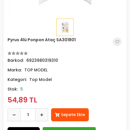
Pyrus 4lü Ponpon Ataç SA301801
Barkod:
6923980319310
Marka:
TOP MODEL
Kategori:
Top Model
Stok:
5
54,89 TL
Sepete Ekle