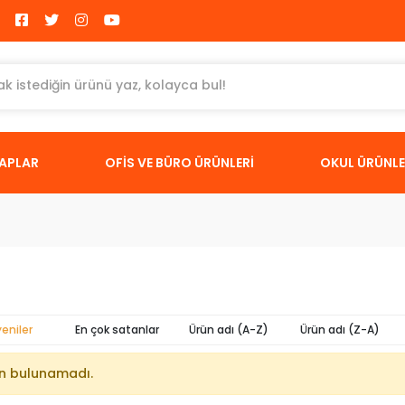
TAPLAR
OFİS VE BÜRO ÜRÜNLERİ
OKUL ÜRÜNLE
yeniler
En çok satanlar
Ürün adı (A-Z)
Ürün adı (Z-A)
n bulunamadı.