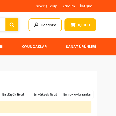
Sipariş Takip
Yardım
İletişim
Hesabım
0,00 TL
Rİ
OYUNCAKLAR
SANAT ÜRÜNLERİ
En düşük fiyat
En yüksek fiyat
En çok oylananlar