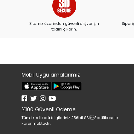
ARTDECO
ARTDECO 140
Sitemiz üzerinden güvenli alışverişin
Sipari
ARTEMİS YAYINLARI
tadını çıkarın.
ARTLİNE
ASYA OYUNCAK
BALONEVİ
BAYINDIR
BEAR&DEAR
Mobil Uygulamalarımız
BECKS
BELMİL
BENETTON
%100 Güvenli Ödeme
BESTWAY
Tüm kredi kartı bilgileriniz 256bit SSLSertifikası ile
BEYAZ BALİNA YAYINLARI
korunmaktadır.
BİC