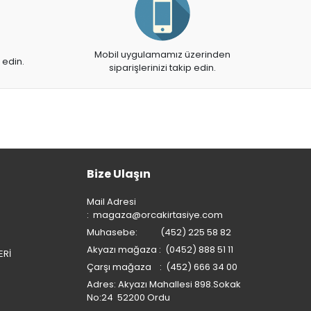
Mobil uygulamamız üzerinden
 edin.
siparişlerinizi takip edin.
Bize Ulaşın
Mail Adresi
:
magaza@orcakirtasiye.com
Muhasebe: (452) 225 58 82
Akyazı mağaza : (0452) 888 51 11
ERİ
Çarşı mağaza : (452) 666 34 00
Adres: Akyazı Mahallesi 898.Sokak
No:24 52200 Ordu