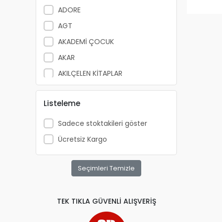
ADORE
AGT
AKADEMİ ÇOCUK
AKAR
AKILÇELEN KİTAPLAR
ALEMDAR
Listeleme
ALEX SCHOELLER
ALFA YAYINLARI
Sadece stoktakileri göster
ALPİNO
Ücretsiz Kargo
ALTIN KİTAP
ALTIS
Seçimleri Temizle
ANATOLİAN
APRİL
TEK TIKLA GÜVENLİ ALIŞVERİŞ
ARKADAŞ YAYINCILIK