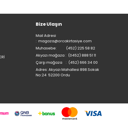
Bize Ulaşın
Mail Adresi
:
magaza@orcakirtasiye.com
Muhasebe: (452) 225 58 82
Akyazı mağaza : (0452) 888 51 11
ERİ
Çarşı mağaza : (452) 666 34 00
Adres: Akyazı Mahallesi 898.Sokak
No:24 52200 Ordu