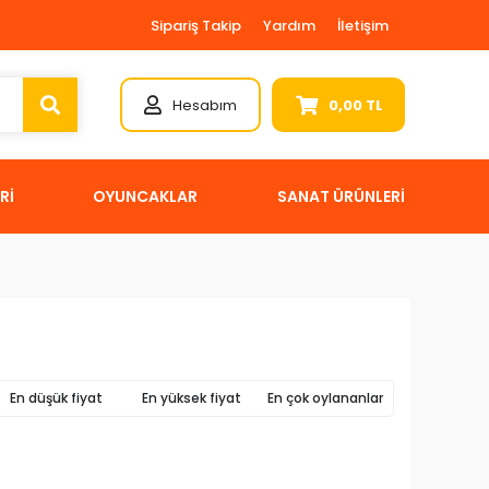
Sipariş Takip
Yardım
İletişim
Hesabım
0,00 TL
Rİ
OYUNCAKLAR
SANAT ÜRÜNLERİ
En düşük fiyat
En yüksek fiyat
En çok oylananlar