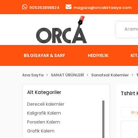
905363898824
magaza@orcakirtasiye.com
BİLGİSAYAR & SARF
HEDİYELİK
Kİ
Ana Sayfa
SANAT ÜRÜNLERİ
Sanatsal Kalemler
Alt Kategoriler
Tshirt
Dereceli kalemler
En 
Kaligrafik Kalem
Porselen Kalem
Grafik Kalem