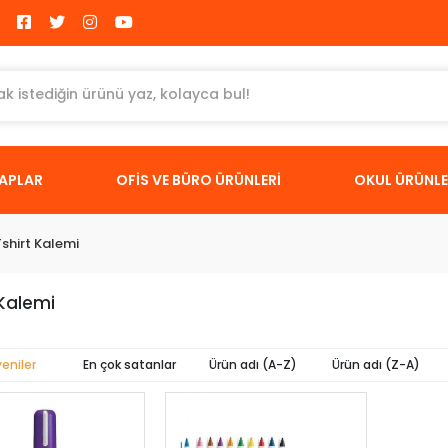
TAPLAR
OFİS VE BÜRO ÜRÜNLERİ
OKUL ÜRÜNLE
Tshirt Kalemi
 Kalemi
yeniler
En çok satanlar
Ürün adı (A-Z)
Ürün adı (Z-A)