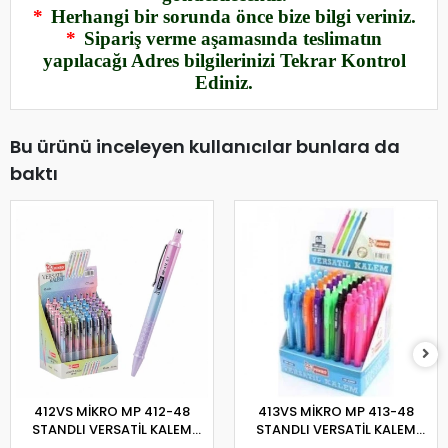
*
Herhangi bir sorunda önce bize bilgi veriniz.
*
Sipariş verme aşamasında teslimatın
yapılacağı Adres bilgilerinizi Tekrar Kontrol
Ediniz.
Bu ürünü inceleyen kullanıcılar bunlara da
baktı
412VS MİKRO MP 412-48
413VS MİKRO MP 413-48
STANDLI VERSATİL KALEM
STANDLI VERSATİL KALEM
0,7MM
0,7MM