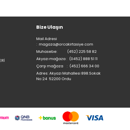
Bize Ulaşın
Mail Adresi
:
magaza@orcakirtasiye.com
Muhasebe: (452) 225 58 82
Akyazı mağaza : (0452) 888 51 11
ERİ
Çarşı mağaza : (452) 666 34 00
Adres: Akyazı Mahallesi 898.Sokak
No:24 52200 Ordu