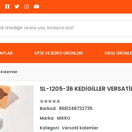
TAPLAR
OFİS VE BÜRO ÜRÜNLERİ
OKUL ÜRÜNLE
l kalemler
SL-1205-36 KEDİGİLLER VERSATİ
Barkod:
8681248732735
Marka:
MİKRO
Kategori:
Versatil kalemler