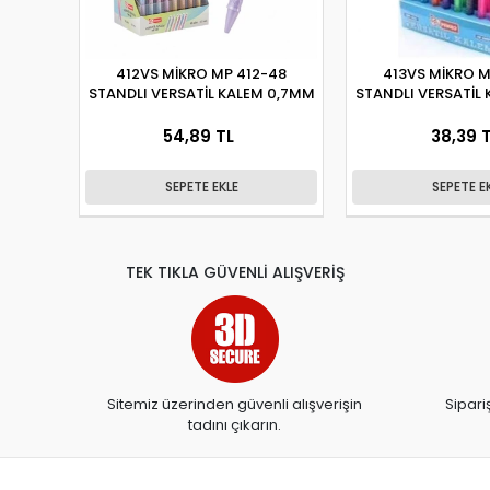
412VS MİKRO MP 412-48
413VS MİKRO M
STANDLI VERSATİL KALEM 0,7MM
STANDLI VERSATİL
54,89 TL
38,39 
SEPETE EKLE
SEPETE E
TEK TIKLA GÜVENLİ ALIŞVERİŞ
Sitemiz üzerinden güvenli alışverişin
Sipari
tadını çıkarın.