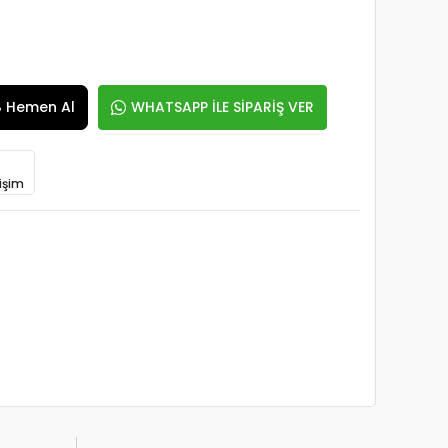
Hemen Al
WHATSAPP İLE SİPARİŞ VER
işim