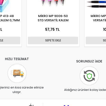
P 413-48
MİKRO MP 9006-50
MİKRO MP
 KALEM 0,7MM
STD.VERSATİL KALEM
VERSATİ
TL
57,75 TL
1
KLE
SEPETE EKLE
SE
HIZLI TESLİMAT
SORUNSUZ İADE
şleriniz en kısa sürede elinize
Aldığınız ürünleri kolay iade
ulaşır.