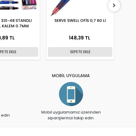
 331-48 STANDLI
SERVE SWELL OFİS 0,7 60 LI
MİK
L KALEM 0.7MM
VE
0,89 TL
148,39 TL
PETE EKLE
SEPETE EKLE
MOBİL UYGULAMA
Mobil uygulamamız üzerinden
 edin.
siparişlerinizi takip edin.