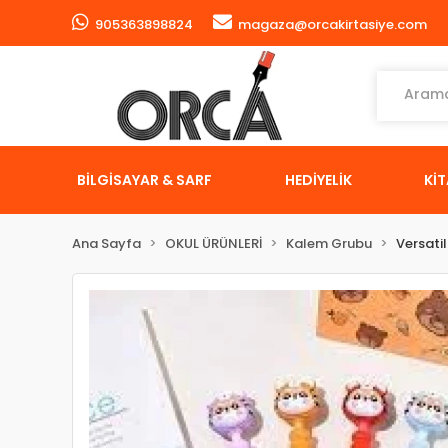
905363898824
magaza@orcakirtasiye.com
BİLGİSAYAR & SARF
HEDİYELİK
Kİ
Ana Sayfa
OKUL ÜRÜNLERİ
Kalem Grubu
Versati